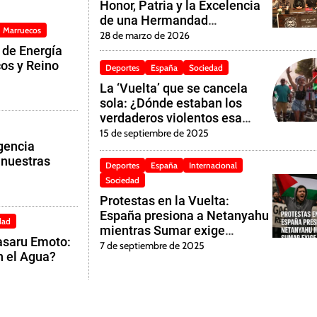
Honor, Patria y la Excelencia
de una Hermandad
Marruecos
Inquebrantable
28 de marzo de 2026
 de Energía
os y Reino
Deportes
España
Sociedad
La ‘Vuelta’ que se cancela
sola: ¿Dónde estaban los
verdaderos violentos esa
mañana?”
15 de septiembre de 2025
igencia
n nuestras
Deportes
España
Internacional
Sociedad
Protestas en la Vuelta:
España presiona a Netanyahu
dad
mientras Sumar exige
asaru Emoto:
sanciones
7 de septiembre de 2025
n el Agua?