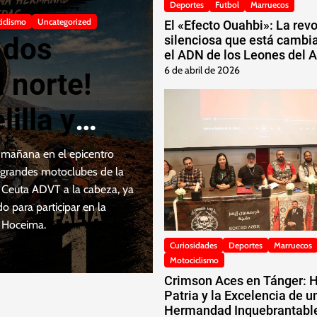
Deportes
Futbol
Marruecos
iclismo
Uncategorized
El «Efecto Ouahbi»: La rev
s dos
silenciosa que está cambi
el ADN de los Leones del A
6 de abril de 2026
l norte!
illa y
listos
e mañana en el epicentro
s grandes motoclubes de la
la 5ª
ub Ceuta ADVT a la cabeza, ya
o para participar en la
l Hoceima.
[Seguir leyendo…]
Curiosidades
Deportes
Marruecos
t des
Motociclismo
Crimson Aces en Tánger: H
»
Patria y la Excelencia de u
Hermandad Inquebrantabl