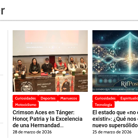
r
Curiosidades
Deportes
Marruecos
Curiosidades
Espirituali
Motociclismo
Tecnología
Crimson Aces en Tánger:
El estado que «no
Honor, Patria y la Excelencia
existir»: ¿Qué nos 
a
de una Hermandad
nuevo supersólido
Inquebrantable
sobre el Diseño Di
28 de marzo de 2026
25 de marzo de 2026