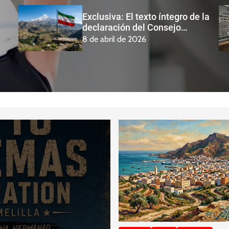
Victoria
ON DE EE.
Exclusiva: El texto íntegro de la
declaración del Consejo
Supremo de Seguridad
8 de abril de 2026
Nacional de Irán tras la
a Guerra
«Victoria en la Tercera Guerra
Impuesta»