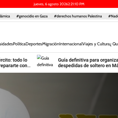
jueves, 6 agosto 2026
2
:
21
:
11
PM
slámica
#genocidio en Gaza
#derechos humanos Palestina
#Nad
sidades
Política
Deportes
Migración
Internacional
Viajes y Cultura
¿ Qu
Guía definitiva para organizar
despedidas de soltero en Málaga:
Ideas originales y planes épicos