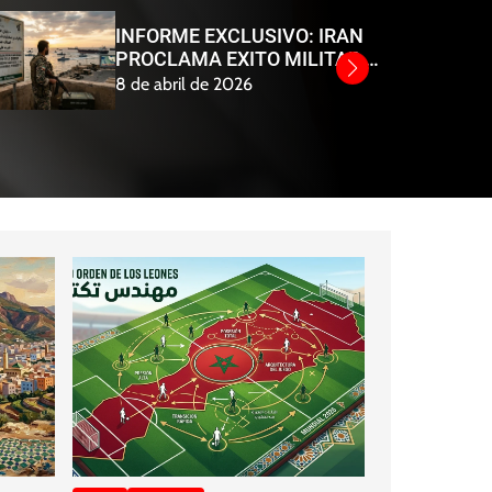
INFORME EXCLUSIVO: IRAN
PROCLAMA EXITO MILITAR Y
PRESENTA SU HOJA DE RUTA
8 de abril de 2026
PARA LA CAPITULACION DE
EE. UU.