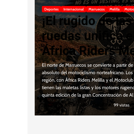
Deportes
Internacional
Marruecos
Melilla
Motoc
¡El rugido de la
ruedas unifica e
África Riders Mel
Motoclub Ceuta 
El norte de Marruecos se convierte a partir d
absoluto del motociclismo norteafricano. Lo
para conquistar 
región, con África Riders Melilla y el Motocl
tienen las maletas listas y los motores rugiend
Edición del
quinta edición de la gran Concentración de A
2 de julio de 2026
Redaccion The Rif Post
99 vistas
«Rassemblemen
Amis Alhuseima