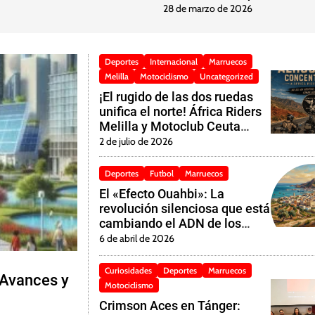
28 de marzo de 2026
Deportes
Internacional
Marruecos
Melilla
Motociclismo
Uncategorized
¡El rugido de las dos ruedas
unifica el norte! África Riders
Melilla y Motoclub Ceuta
listos para conquistar la 5ª
2 de julio de 2026
Edición del «Rassemblement
des Amis Alhuseima»
Deportes
Futbol
Marruecos
El «Efecto Ouahbi»: La
revolución silenciosa que está
cambiando el ADN de los
Leones del Atlas
6 de abril de 2026
Curiosidades
Deportes
Marruecos
 Avances y
Motociclismo
Crimson Aces en Tánger: