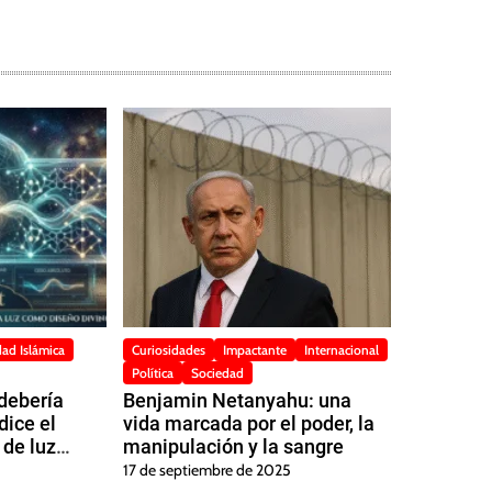
dad Islámica
Curiosidades
Impactante
Internacional
Política
Sociedad
 debería
Benjamin Netanyahu: una
dice el
vida marcada por el poder, la
 de luz
manipulación y la sangre
vino?
17 de septiembre de 2025