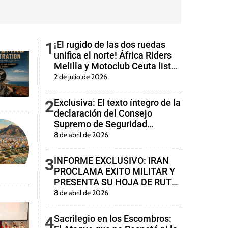
1
¡El rugido de las dos ruedas
unifica el norte! África Riders
Melilla y Motoclub Ceuta listos
para conquistar la 5ª Edición
2 de julio de 2026
del «Rassemblement des Amis
Alhuseima»
2
Exclusiva: El texto íntegro de la
declaración del Consejo
Supremo de Seguridad
Nacional de Irán tras la
8 de abril de 2026
«Victoria en la Tercera Guerra
Impuesta»
3
INFORME EXCLUSIVO: IRAN
PROCLAMA EXITO MILITAR Y
PRESENTA SU HOJA DE RUTA
PARA LA CAPITULACION DE
8 de abril de 2026
EE. UU.
4
Sacrilegio en los Escombros: