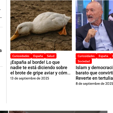
Y
A
a
Curiosidades
España
Salud
Curiosidades
España
Sociedad
¡España al borde! Lo que
nadie te está diciendo sobre
Islam y democracia
el brote de gripe aviar y cómo
barato que convirt
podría cambiar tu vida este
Reverte en tertuli
13 de septiembre de 2025
otoño
taberna
8 de septiembre de 202