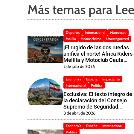
Más temas para Lee
Deportes
Internacional
Marruecos
Melilla
Motociclismo
Uncategorized
¡El rugido de las dos ruedas
unifica el norte! África Riders
Melilla y Motoclub Ceuta
listos para conquistar la 5ª
2 de julio de 2026
Edición del «Rassemblement
des Amis Alhuseima»
Economía
España
Impactante
Internacional
Política
Exclusiva: El texto íntegro de
la declaración del Consejo
Supremo de Seguridad
Nacional de Irán tras la
8 de abril de 2026
«Victoria en la Tercera Guerr
Impuesta»
Economía
España
Internacional
Política