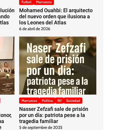
Futbol
Marruecos
olución
Mohamed Ouahbi: El arquitecto
ando
del nuevo orden que ilusiona a
tlas
los Leones del Atlas
6 de abril de 2026
Marruecos
Política
Rif
Sociedad
Nasser Zefzafi sale de prisión
onor,
por un día: patriota pese a la
na
tragedia familiar
e
5 de septiembre de 2025