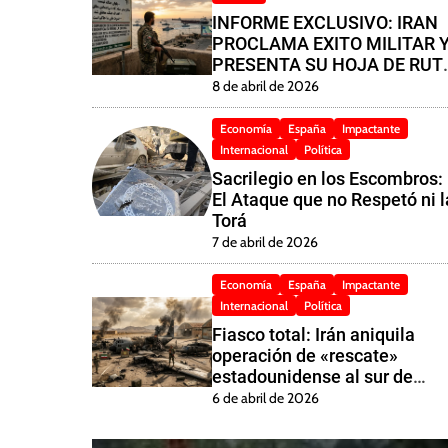
INFORME EXCLUSIVO: IRAN
PROCLAMA EXITO MILITAR 
PRESENTA SU HOJA DE RUT
PARA LA CAPITULACION DE
8 de abril de 2026
EE. UU.
Economía
España
Impactante
Internacional
Política
Sacrilegio en los Escombros:
El Ataque que no Respetó ni l
Torá
7 de abril de 2026
Economía
España
Impactante
Internacional
Política
Fiasco total: Irán aniquila
operación de «rescate»
estadounidense al sur de
Isfahán
6 de abril de 2026