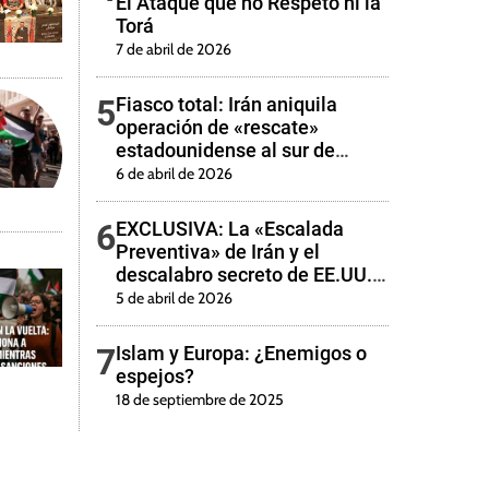
El Ataque que no Respetó ni la
Torá
7 de abril de 2026
5
Fiasco total: Irán aniquila
operación de «rescate»
estadounidense al sur de
Isfahán
6 de abril de 2026
6
EXCLUSIVA: La «Escalada
Preventiva» de Irán y el
descalabro secreto de EE.UU.
en Isfahán
5 de abril de 2026
7
Islam y Europa: ¿Enemigos o
espejos?
18 de septiembre de 2025