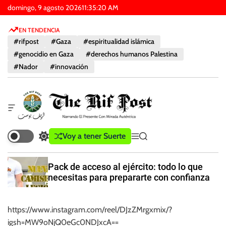
I
domingo, 9 agosto 2026
11
:
35
:
21
AM
r
EN TENDENCIA
a
#rifpost
#Gaza
#espiritualidad islámica
l
#genocidio en Gaza
#derechos humanos Palestina
c
#Nador
#innovación
o
n
t
e
W
n
i
d
i
T
Voy a tener Suerte
C
M
B
g
d
h
a
e
u
e
o
e
m
n
s
t
Pack de acceso al ejército: todo lo que
b
ú
c
f
R
necesitas para prepararte con confianza
i
a
u
i
a
r
e
f
r
e
r
https://www.instagram.com/reel/DJzZMrgxmix/?
P
e
n
a
l
d
igsh=MW9oNjQ0eGc0NDJxcA==
o