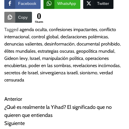
Facebook
WhatsApp
Twitter
0
Copy
Shares
Tagged
agenda oculta
,
confesiones impactantes
,
conflicto
internacional
,
control global
,
declaraciones polémicas
,
denuncias valientes
,
desinformación
,
documental prohibido
,
élites mundiales
,
estrategias oscuras
,
geopolítica mundial
,
Gideon levy
,
Israel
,
manipulación política
,
operaciones
encubiertas
,
poder en las sombras
,
revelaciones incómodas
,
secretos de Israel
,
sinvergüenza israelí
,
sionismo
,
verdad
censurada
Anterior
N
¿Qué es realmente la Yihad? El significado que no
a
quieren que entiendas
Siguiente
v