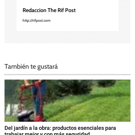
n
Redaccion The Rif Post
t
http://rifpost.com
r
a
d
También te gustará
a
s
Del jardín a la obra: productos esenciales para
trabajar mejor y con más seguridad