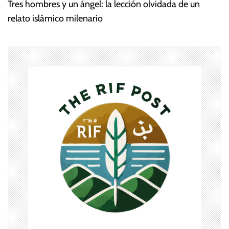
Tres hombres y un ángel: la lección olvidada de un
e
relato islámico milenario
g
a
c
i
ó
n
d
e
e