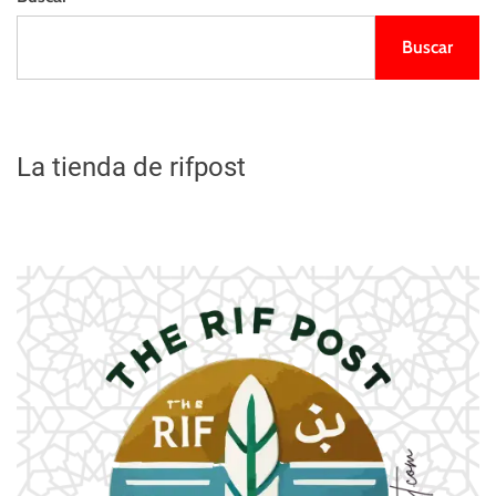
v
Buscar
e
g
a
La tienda de rifpost
c
i
ó
n
d
e