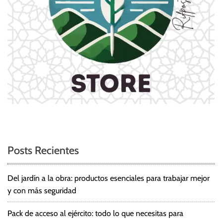
e
n
t
r
a
d
a
s
Posts Recientes
Del jardín a la obra: productos esenciales para trabajar mejor
y con más seguridad
Pack de acceso al ejército: todo lo que necesitas para