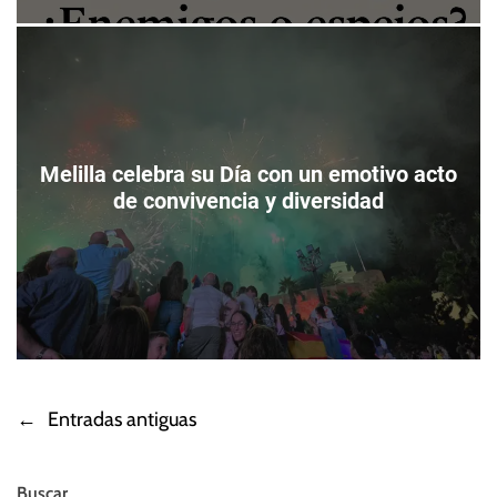
Melilla celebra su Día con un emotivo acto
de convivencia y diversidad
←
Entradas antiguas
N
a
Buscar