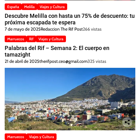
España
Melilla
Viajes y Cultura
Descubre Melilla con hasta un 75% de descuento: tu
próxima escapada te espera
7 de mayo de 2025
Redaccion The Rif Post
266 vistas
Marruecos
Rif
Viajes y Cultura
Palabras del Rif – Semana 2: El cuerpo en
tamazight
21 de abril de 2025
therifpost.ceo@gmail.com
325 vistas
Marruecos
Viajes y Cultura