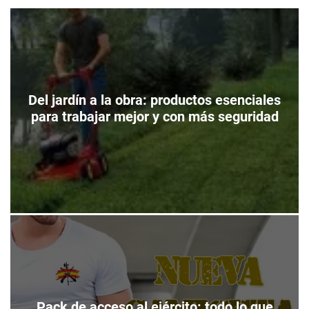
m
e
s
o
l
t
d
l
o
i
d
e
e
n
c
z
Del jardín a la obra: productos esenciales
o
o
para trabajar mejor y con más seguridad
l
o
r
Pack de acceso al ejército: todo lo que