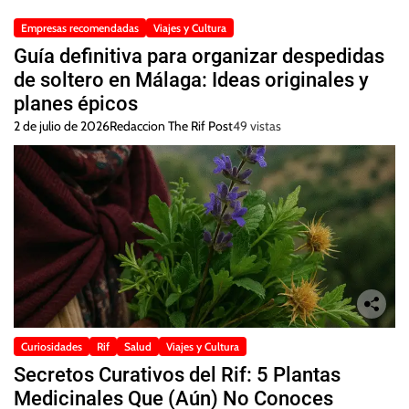
Empresas recomendadas
Viajes y Cultura
Guía definitiva para organizar despedidas
de soltero en Málaga: Ideas originales y
planes épicos
2 de julio de 2026
Redaccion The Rif Post
49 vistas
Curiosidades
Rif
Salud
Viajes y Cultura
Secretos Curativos del Rif: 5 Plantas
Medicinales Que (Aún) No Conoces