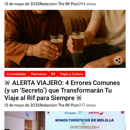
13 de mayo de 2025
Redaccion The Rif Post
294 vistas
Curiosidades
Marruecos
Rif
Viajes y Cultura
🚨 ALERTA VIAJERO: 4 Errores Comunes
(y un ‘Secreto’) que Transformarán Tu
Viaje al Rif para Siempre 🚨
13 de mayo de 2025
Redaccion The Rif Post
377 vistas