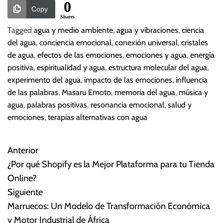
0
Copy
Shares
Tagged
agua y medio ambiente
,
agua y vibraciones
,
ciencia
del agua
,
conciencia emocional
,
conexión universal
,
cristales
de agua
,
efectos de las emociones
,
emociones y agua
,
energía
positiva
,
espiritualidad y agua
,
estructura molecular del agua
,
experimento del agua
,
impacto de las emociones
,
influencia
de las palabras
,
Masaru Emoto
,
memoria del agua
,
música y
agua
,
palabras positivas
,
resonancia emocional
,
salud y
emociones
,
terapias alternativas con agua
Anterior
N
¿Por qué Shopify es la Mejor Plataforma para tu Tienda
a
Online?
Siguiente
v
Marruecos: Un Modelo de Transformación Económica
e
y Motor Industrial de África