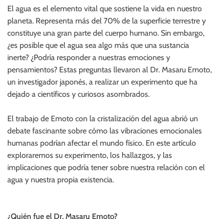
m
e
El agua es el elemento vital que sostiene la vida en nuestro
s
o
l
planeta. Representa más del 70% de la superficie terrestre y
t
d
l
constituye una gran parte del cuerpo humano. Sin embargo,
o
i
d
e
¿es posible que el agua sea algo más que una sustancia
e
n
inerte? ¿Podría responder a nuestras emociones y
c
z
pensamientos? Estas preguntas llevaron al Dr. Masaru Emoto,
o
o
un investigador japonés, a realizar un experimento que ha
l
o
dejado a científicos y curiosos asombrados.
r
El trabajo de Emoto con la cristalización del agua abrió un
debate fascinante sobre cómo las vibraciones emocionales
humanas podrían afectar el mundo físico. En este artículo
exploraremos su experimento, los hallazgos, y las
implicaciones que podría tener sobre nuestra relación con el
agua y nuestra propia existencia.
¿Quién fue el Dr. Masaru Emoto?