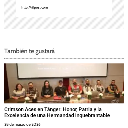
t
http://rifpost.com
r
a
d
También te gustará
a
s
Crimson Aces en Tánger: Honor, Patria y la
Excelencia de una Hermandad Inquebrantable
28 de marzo de 2026