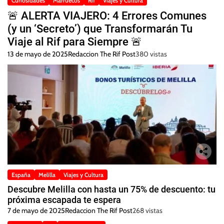
Curiosidades
Marruecos
Rif
Viajes y Cultura
🚨 ALERTA VIAJERO: 4 Errores Comunes
(y un ‘Secreto’) que Transformarán Tu
Viaje al Rif para Siempre 🚨
13 de mayo de 2025
Redaccion The Rif Post
380 vistas
España
Melilla
Viajes y Cultura
Descubre Melilla con hasta un 75% de descuento: tu
próxima escapada te espera
7 de mayo de 2025
Redaccion The Rif Post
268 vistas