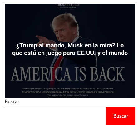
m
e
s
o
l
t
d
l
o
i
d
e
e
n
c
z
¿Trump al mando, Musk en la mira? Lo
o
o
que está en juego para EE.UU. y el mundo
l
o
r
Buscar
Buscar