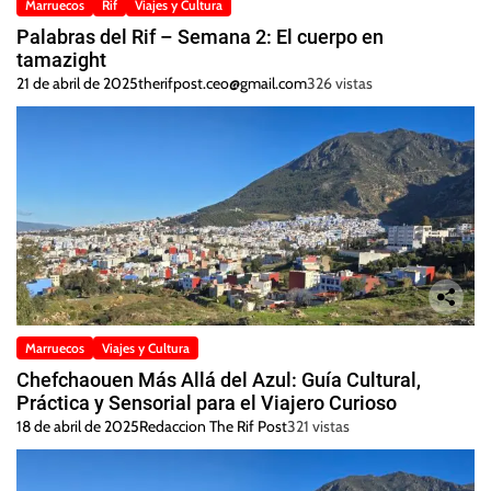
Marruecos
Rif
Viajes y Cultura
Palabras del Rif – Semana 2: El cuerpo en
tamazight
21 de abril de 2025
therifpost.ceo@gmail.com
326 vistas
Marruecos
Viajes y Cultura
Chefchaouen Más Allá del Azul: Guía Cultural,
Práctica y Sensorial para el Viajero Curioso
18 de abril de 2025
Redaccion The Rif Post
321 vistas