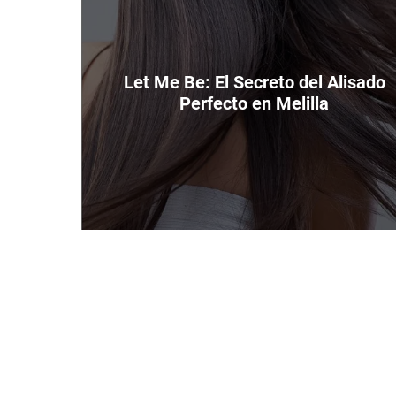
i
e
n
z
o
Let Me Be: El Secreto del Alisado
Perfecto en Melilla