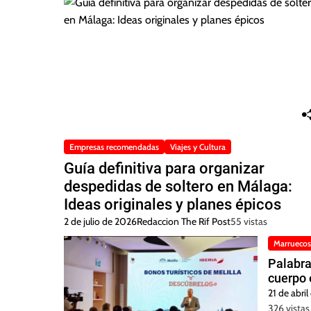
Empresas recomendadas
Viajes y Cultura
Guía definitiva para organizar
despedidas de soltero en Málaga:
Ideas originales y planes épicos
2 de julio de 2026
Redaccion The Rif Post
55 vistas
Marruecos
Palabra
cuerpo 
21 de abri
326 vistas