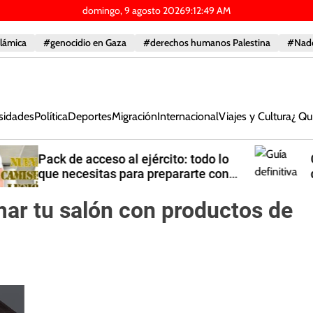
domingo, 9 agosto 2026
9
:
12
:
50
AM
slámica
#genocidio en Gaza
#derechos humanos Palestina
#Nad
sidades
Política
Deportes
Migración
Internacional
Viajes y Cultura
¿ Qu
Guía definitiva para organizar
despedidas de soltero en Málaga:
Ideas originales y planes épicos
ar tu salón con productos de