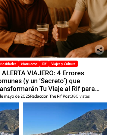
riosidades
Marruecos
Rif
Viajes y Cultura
 ALERTA VIAJERO: 4 Errores
munes (y un ‘Secreto’) que
ansformarán Tu Viaje al Rif para
iempre 🚨
de mayo de 2025
Redaccion The Rif Post
380 vistas