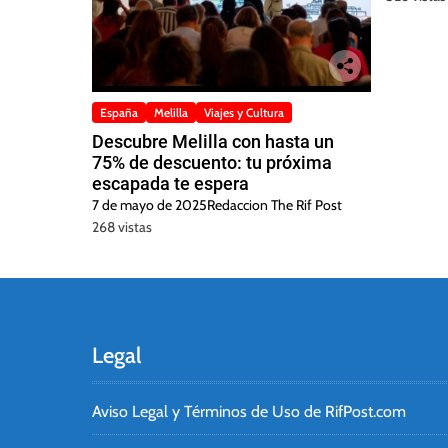
España
Melilla
Viajes y Cultura
Descubre Melilla con hasta un
75% de descuento: tu próxima
escapada te espera
7 de mayo de 2025
Redaccion The Rif Post
268 vistas
Legal
Aviso Legal y Términos de Uso de RifPost.com