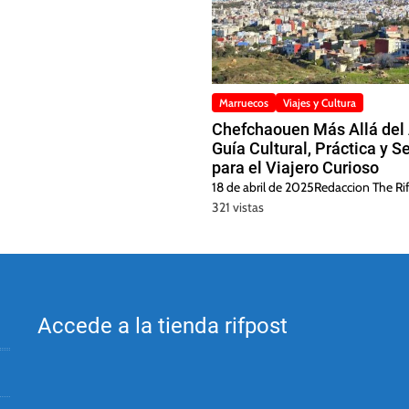
Marruecos
Viajes y Cultura
Chefchaouen Más Allá del 
Guía Cultural, Práctica y S
para el Viajero Curioso
18 de abril de 2025
Redaccion The Rif
321 vistas
Accede a la tienda rifpost