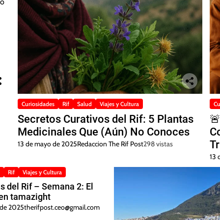
Curiosidades
Rif
Salud
Viajes y Cultura
Cu
Secretos Curativos del Rif: 5 Plantas

Medicinales Que (Aún) No Conoces
Co
Tr
13 de mayo de 2025
Redaccion The Rif Post
298 vistas
S
13 
Rif
Viajes y Cultura
s del Rif – Semana 2: El
en tamazight
l de 2025
therifpost.ceo@gmail.com