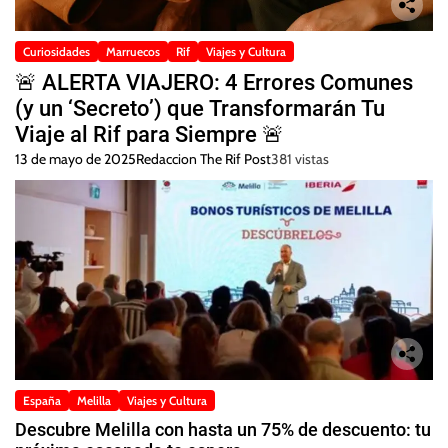
Curiosidades
Marruecos
Rif
Viajes y Cultura
🚨 ALERTA VIAJERO: 4 Errores Comunes
(y un ‘Secreto’) que Transformarán Tu
Viaje al Rif para Siempre 🚨
13 de mayo de 2025
Redaccion The Rif Post
381 vistas
España
Melilla
Viajes y Cultura
Descubre Melilla con hasta un 75% de descuento: tu