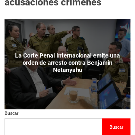
acusaciones crímenes
m
e
s
o
l
t
d
l
o
i
d
e
e
n
c
z
o
o
l
La Corte Penal Internacional emite una
o
orden de arresto contra Benjamin
r
Netanyahu
Buscar
Buscar