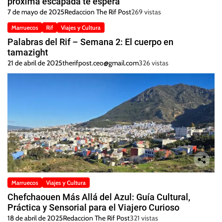
próxima escapada te espera
7 de mayo de 2025
Redaccion The Rif Post
269 vistas
Marruecos
Rif
Viajes y Cultura
Palabras del Rif – Semana 2: El cuerpo en
tamazight
21 de abril de 2025
therifpost.ceo@gmail.com
326 vistas
Marruecos
Viajes y Cultura
Chefchaouen Más Allá del Azul: Guía Cultural,
Práctica y Sensorial para el Viajero Curioso
18 de abril de 2025
Redaccion The Rif Post
321 vistas