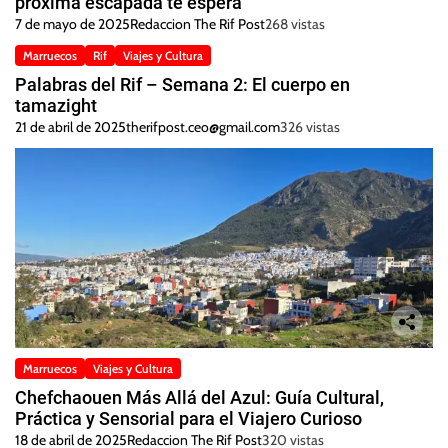
próxima escapada te espera
7 de mayo de 2025
Redaccion The Rif Post
268 vistas
Marruecos
Rif
Viajes y Cultura
Palabras del Rif – Semana 2: El cuerpo en
tamazight
21 de abril de 2025
therifpost.ceo@gmail.com
326 vistas
Marruecos
Viajes y Cultura
Chefchaouen Más Allá del Azul: Guía Cultural,
Práctica y Sensorial para el Viajero Curioso
18 de abril de 2025
Redaccion The Rif Post
320 vistas