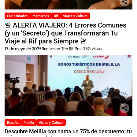
Curiosidades
Marruecos
Rif
Viajes y Cultura
🚨 ALERTA VIAJERO: 4 Errores Comunes
(y un ‘Secreto’) que Transformarán Tu
Viaje al Rif para Siempre 🚨
13 de mayo de 2025
Redaccion The Rif Post
380 vistas
España
Melilla
Viajes y Cultura
Descubre Melilla con hasta un 75% de descuento: tu