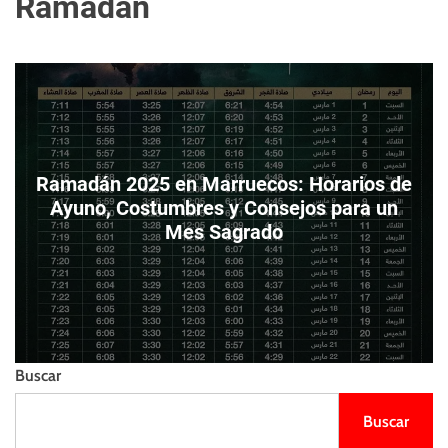
Ramadán
m
e
s
o
l
t
d
l
o
i
d
e
e
n
c
z
o
o
l
Ramadán 2025 en Marruecos: Horarios de
o
Ayuno, Costumbres y Consejos para un
r
Mes Sagrado
Buscar
Buscar