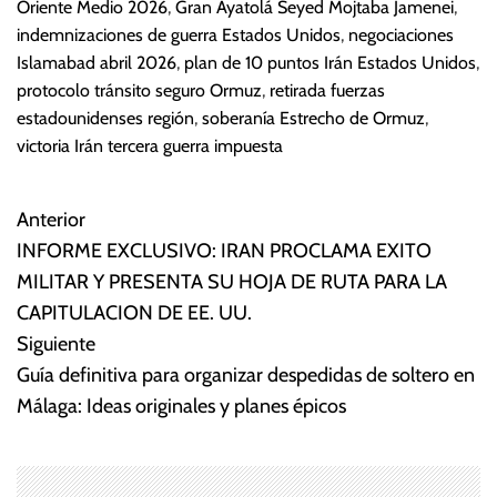
Oriente Medio 2026
,
Gran Ayatolá Seyed Mojtaba Jamenei
,
indemnizaciones de guerra Estados Unidos
,
negociaciones
Islamabad abril 2026
,
plan de 10 puntos Irán Estados Unidos
,
protocolo tránsito seguro Ormuz
,
retirada fuerzas
estadounidenses región
,
soberanía Estrecho de Ormuz
,
victoria Irán tercera guerra impuesta
Anterior
N
INFORME EXCLUSIVO: IRAN PROCLAMA EXITO
a
MILITAR Y PRESENTA SU HOJA DE RUTA PARA LA
CAPITULACION DE EE. UU.
v
Siguiente
e
Guía definitiva para organizar despedidas de soltero en
Málaga: Ideas originales y planes épicos
g
a