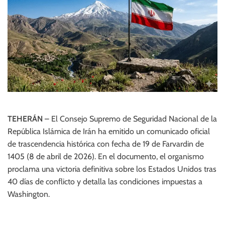
m
e
s
o
l
t
d
l
o
i
d
e
e
n
c
z
o
o
l
o
r
TEHERÁN
– El Consejo Supremo de Seguridad Nacional de la
República Islámica de Irán ha emitido un comunicado oficial
de trascendencia histórica con fecha de 19 de Farvardin de
1405 (8 de abril de 2026). En el documento, el organismo
proclama una victoria definitiva sobre los Estados Unidos tras
40 días de conflicto y detalla las condiciones impuestas a
Washington.