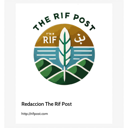
c
i
ó
n
d
e
e
n
t
Redaccion The Rif Post
r
http://rifpost.com
a