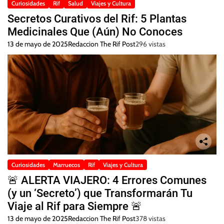
Curiosidades
Rif
Salud
Viajes y Cultura
Secretos Curativos del Rif: 5 Plantas
Medicinales Que (Aún) No Conoces
13 de mayo de 2025
Redaccion The Rif Post
296 vistas
Curiosidades
Marruecos
Rif
Viajes y Cultura
🚨 ALERTA VIAJERO: 4 Errores Comunes
(y un ‘Secreto’) que Transformarán Tu
Viaje al Rif para Siempre 🚨
13 de mayo de 2025
Redaccion The Rif Post
378 vistas