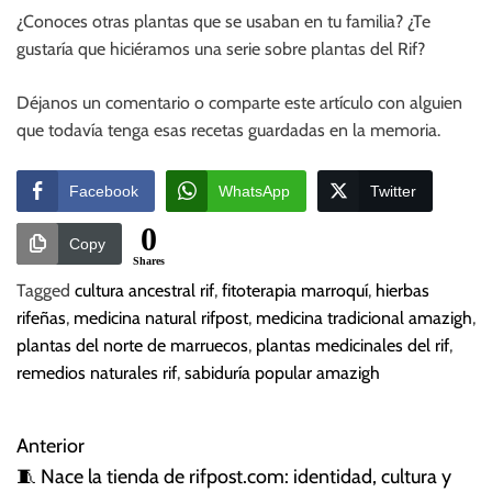
¿Conoces otras plantas que se usaban en tu familia? ¿Te
gustaría que hiciéramos una serie sobre plantas del Rif?
Déjanos un comentario o comparte este artículo con alguien
que todavía tenga esas recetas guardadas en la memoria.
Facebook
WhatsApp
Twitter
0
Copy
Shares
Tagged
cultura ancestral rif
,
fitoterapia marroquí
,
hierbas
rifeñas
,
medicina natural rifpost
,
medicina tradicional amazigh
,
plantas del norte de marruecos
,
plantas medicinales del rif
,
remedios naturales rif
,
sabiduría popular amazigh
Anterior
N
🧵 Nace la tienda de rifpost.com: identidad, cultura y