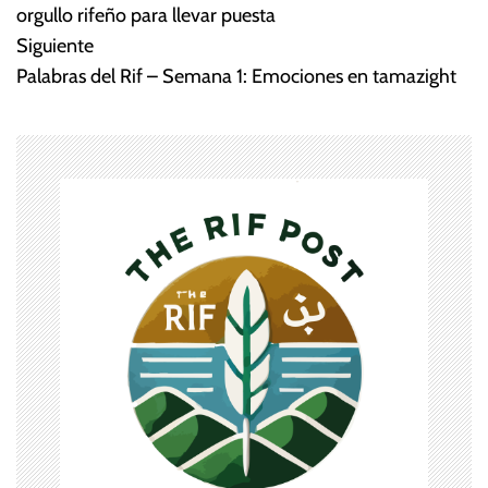
a
orgullo rifeño para llevar puesta
Siguiente
v
Palabras del Rif – Semana 1: Emociones en tamazight
e
g
a
c
i
ó
n
d
e