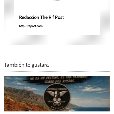
e
Redaccion The Rif Post
n
http://rifpost.com
t
r
a
d
También te gustará
a
s