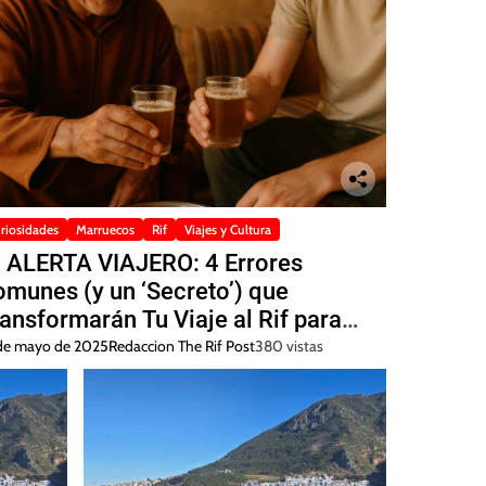
riosidades
Marruecos
Rif
Viajes y Cultura
 ALERTA VIAJERO: 4 Errores
munes (y un ‘Secreto’) que
ansformarán Tu Viaje al Rif para
iempre 🚨
de mayo de 2025
Redaccion The Rif Post
380 vistas