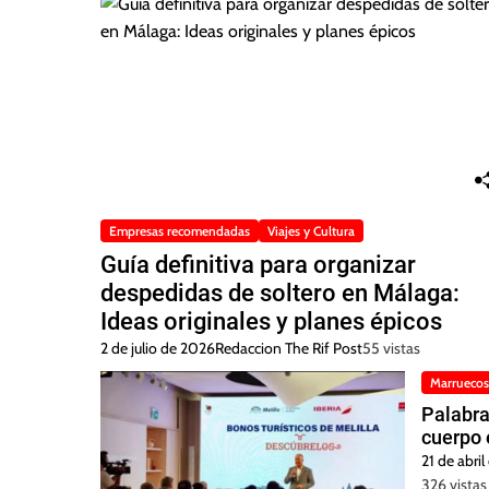
Empresas recomendadas
Viajes y Cultura
Guía definitiva para organizar
despedidas de soltero en Málaga:
Ideas originales y planes épicos
2 de julio de 2026
Redaccion The Rif Post
55 vistas
Marruecos
Palabra
cuerpo 
21 de abri
326 vistas