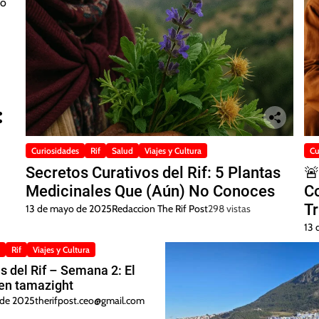
Curiosidades
Rif
Salud
Viajes y Cultura
Cu
Secretos Curativos del Rif: 5 Plantas

Medicinales Que (Aún) No Conoces
Co
Tr
13 de mayo de 2025
Redaccion The Rif Post
298 vistas
S
13 
Rif
Viajes y Cultura
s del Rif – Semana 2: El
en tamazight
l de 2025
therifpost.ceo@gmail.com