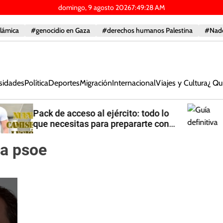
domingo, 9 agosto 2026
7
:
49
:
29
AM
slámica
#genocidio en Gaza
#derechos humanos Palestina
#Nad
sidades
Política
Deportes
Migración
Internacional
Viajes y Cultura
¿ Qu
Guía definitiva para organizar
despedidas de soltero en Málaga:
Ideas originales y planes épicos
ma psoe