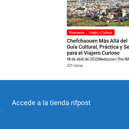
Marruecos
Viajes y Cultura
Chefchaouen Más Allá del 
Guía Cultural, Práctica y S
para el Viajero Curioso
18 de abril de 2025
Redaccion The Rif
321 vistas
Accede a la tienda rifpost