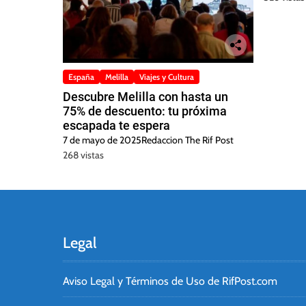
España
Melilla
Viajes y Cultura
Descubre Melilla con hasta un
75% de descuento: tu próxima
escapada te espera
7 de mayo de 2025
Redaccion The Rif Post
268 vistas
Legal
Aviso Legal y Términos de Uso de RifPost.com