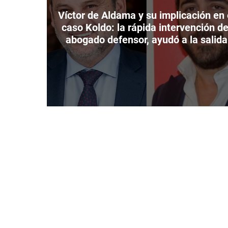
i
e
Víctor de Aldama y su implicación en 
n
caso Koldo: la rápida intervención de
z
abogado defensor, ayudó a la salida
o
precipitada del empresario.