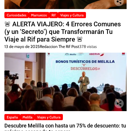
Curiosidades
Marruecos
Rif
Viajes y Cultura
🚨 ALERTA VIAJERO: 4 Errores Comunes
(y un ‘Secreto’) que Transformarán Tu
Viaje al Rif para Siempre 🚨
13 de mayo de 2025
Redaccion The Rif Post
378 vistas
España
Melilla
Viajes y Cultura
Descubre Melilla con hasta un 75% de descuento: tu