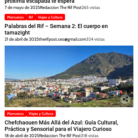
próxima escapada te espera
7 de mayo de 2025
Redaccion The Rif Post
265 vistas
Marruecos
Rif
Viajes y Cultura
Palabras del Rif – Semana 2: El cuerpo en
tamazight
21 de abril de 2025
therifpost.ceo@gmail.com
324 vistas
Marruecos
Viajes y Cultura
Chefchaouen Más Allá del Azul: Guía Cultural,
Práctica y Sensorial para el Viajero Curioso
18 de abril de 2025
Redaccion The Rif Post
318 vistas