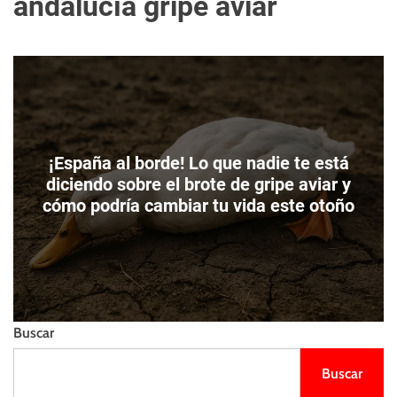
andalucía gripe aviar
m
e
s
o
l
t
d
l
o
i
d
e
e
n
c
z
o
o
l
¡España al borde! Lo que nadie te está
o
diciendo sobre el brote de gripe aviar y
r
cómo podría cambiar tu vida este otoño
Buscar
Buscar