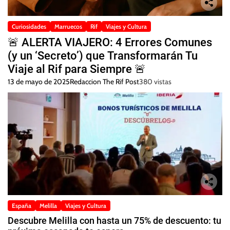
Curiosidades
Marruecos
Rif
Viajes y Cultura
🚨 ALERTA VIAJERO: 4 Errores Comunes
(y un ‘Secreto’) que Transformarán Tu
Viaje al Rif para Siempre 🚨
13 de mayo de 2025
Redaccion The Rif Post
380 vistas
España
Melilla
Viajes y Cultura
Descubre Melilla con hasta un 75% de descuento: tu