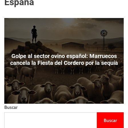
España
m
e
s
o
l
t
d
l
o
i
d
e
e
n
c
z
o
o
l
o
Golpe al sector ovino español: Marruecos
r
cancela la Fiesta del Cordero por la sequía
Buscar
Buscar