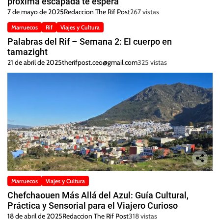
próxima escapada te espera
7 de mayo de 2025
Redaccion The Rif Post
267 vistas
Marruecos
Rif
Viajes y Cultura
Palabras del Rif – Semana 2: El cuerpo en
tamazight
21 de abril de 2025
therifpost.ceo@gmail.com
325 vistas
Marruecos
Viajes y Cultura
Chefchaouen Más Allá del Azul: Guía Cultural,
Práctica y Sensorial para el Viajero Curioso
18 de abril de 2025
Redaccion The Rif Post
318 vistas