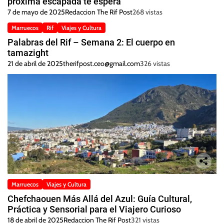
próxima escapada te espera
7 de mayo de 2025
Redaccion The Rif Post
268 vistas
Marruecos
Rif
Viajes y Cultura
Palabras del Rif – Semana 2: El cuerpo en
tamazight
21 de abril de 2025
therifpost.ceo@gmail.com
326 vistas
Marruecos
Viajes y Cultura
Chefchaouen Más Allá del Azul: Guía Cultural,
Práctica y Sensorial para el Viajero Curioso
18 de abril de 2025
Redaccion The Rif Post
321 vistas