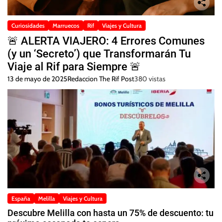
Curiosidades
Marruecos
Rif
Viajes y Cultura
🚨 ALERTA VIAJERO: 4 Errores Comunes
(y un ‘Secreto’) que Transformarán Tu
Viaje al Rif para Siempre 🚨
13 de mayo de 2025
Redaccion The Rif Post
380 vistas
España
Melilla
Viajes y Cultura
Descubre Melilla con hasta un 75% de descuento: tu