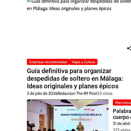
Empresas recomendadas
Viajes y Cultura
Guía definitiva para organizar
despedidas de soltero en Málaga:
Ideas originales y planes épicos
2 de julio de 2026
Redaccion The Rif Post
53 vistas
Marruecos
Palabra
cuerpo 
21 de abri
325 vistas