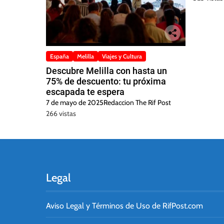
España
Melilla
Viajes y Cultura
Descubre Melilla con hasta un
75% de descuento: tu próxima
escapada te espera
7 de mayo de 2025
Redaccion The Rif Post
266 vistas
Legal
Aviso Legal y Términos de Uso de RifPost.com