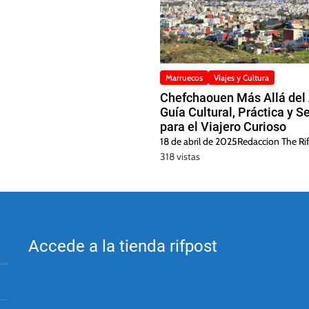
Marruecos
Viajes y Cultura
Chefchaouen Más Allá del 
Guía Cultural, Práctica y S
para el Viajero Curioso
18 de abril de 2025
Redaccion The Rif
318 vistas
Accede a la tienda rifpost