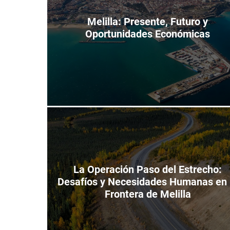
i
e
Melilla: Presente, Futuro y
n
z
Oportunidades Económicas
o
La Operación Paso del Estrecho:
Desafíos y Necesidades Humanas en 
Frontera de Melilla