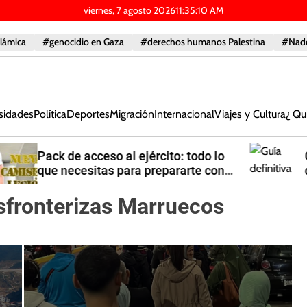
viernes, 7 agosto 2026
11
:
35
:
11
AM
slámica
#genocidio en Gaza
#derechos humanos Palestina
#Nad
sidades
Política
Deportes
Migración
Internacional
Viajes y Cultura
¿ Qu
Guía definitiva para organizar
despedidas de soltero en Málaga:
Ideas originales y planes épicos
nsfronterizas Marruecos