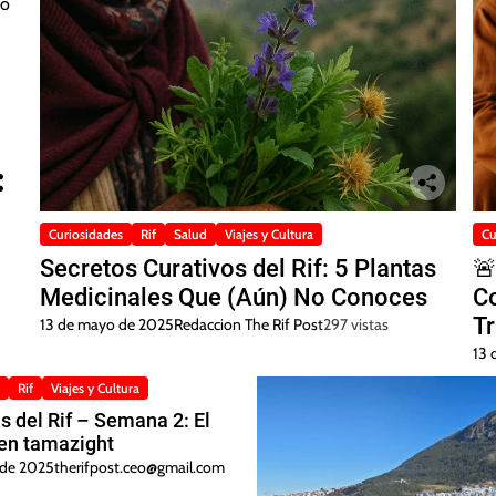
Curiosidades
Rif
Salud
Viajes y Cultura
Cu
Secretos Curativos del Rif: 5 Plantas

Medicinales Que (Aún) No Conoces
Co
Tr
13 de mayo de 2025
Redaccion The Rif Post
297 vistas
S
13 
Rif
Viajes y Cultura
s del Rif – Semana 2: El
en tamazight
l de 2025
therifpost.ceo@gmail.com