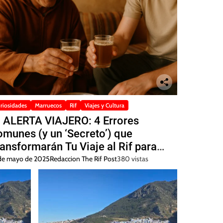
riosidades
Marruecos
Rif
Viajes y Cultura
 ALERTA VIAJERO: 4 Errores
munes (y un ‘Secreto’) que
ansformarán Tu Viaje al Rif para
iempre 🚨
de mayo de 2025
Redaccion The Rif Post
380 vistas