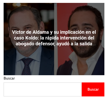
m
e
s
o
l
t
d
l
o
i
d
e
e
n
c
Víctor de Aldama y su implicación en el
z
o
o
caso Koldo: la rápida intervención del
l
abogado defensor, ayudó a la salida
o
precipitada del empresario.
r
Buscar
Buscar