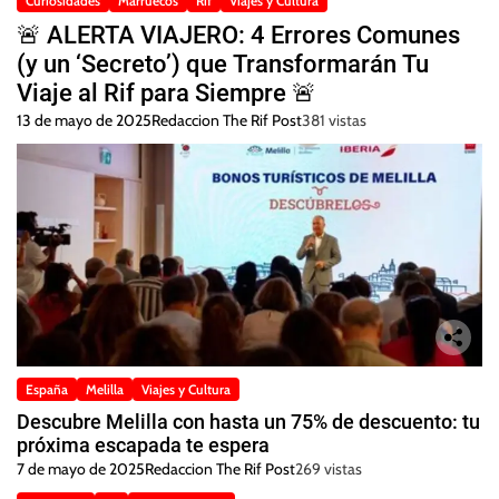
Curiosidades
Marruecos
Rif
Viajes y Cultura
🚨 ALERTA VIAJERO: 4 Errores Comunes
(y un ‘Secreto’) que Transformarán Tu
Viaje al Rif para Siempre 🚨
13 de mayo de 2025
Redaccion The Rif Post
381 vistas
España
Melilla
Viajes y Cultura
Descubre Melilla con hasta un 75% de descuento: tu
próxima escapada te espera
7 de mayo de 2025
Redaccion The Rif Post
269 vistas