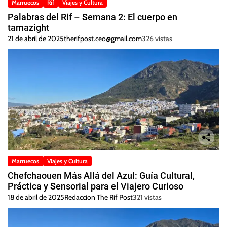
Marruecos
Rif
Viajes y Cultura
Palabras del Rif – Semana 2: El cuerpo en
tamazight
21 de abril de 2025
therifpost.ceo@gmail.com
326 vistas
Marruecos
Viajes y Cultura
Chefchaouen Más Allá del Azul: Guía Cultural,
Práctica y Sensorial para el Viajero Curioso
18 de abril de 2025
Redaccion The Rif Post
321 vistas