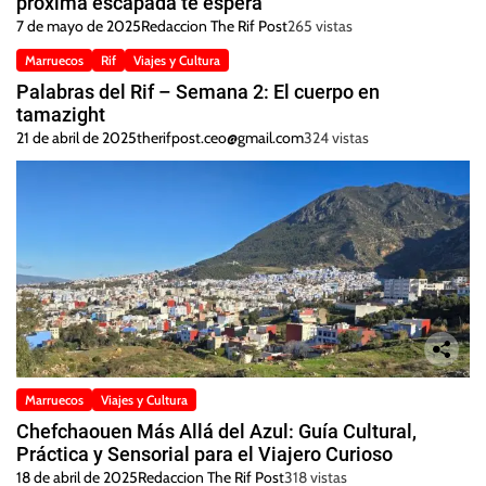
próxima escapada te espera
7 de mayo de 2025
Redaccion The Rif Post
265 vistas
Marruecos
Rif
Viajes y Cultura
Palabras del Rif – Semana 2: El cuerpo en
tamazight
21 de abril de 2025
therifpost.ceo@gmail.com
324 vistas
Marruecos
Viajes y Cultura
Chefchaouen Más Allá del Azul: Guía Cultural,
Práctica y Sensorial para el Viajero Curioso
18 de abril de 2025
Redaccion The Rif Post
318 vistas