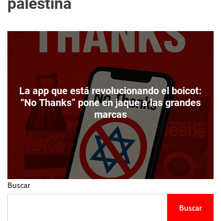
palestina
m
e
s
o
l
t
d
l
o
i
d
e
e
n
c
z
o
o
l
La app que está revolucionando el boicot:
o
“No Thanks” pone en jaque a las grandes
r
marcas
Buscar
Buscar