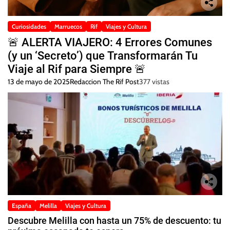
Curiosidades
Marruecos
Rif
Viajes y Cultura
🚨 ALERTA VIAJERO: 4 Errores Comunes
(y un ‘Secreto’) que Transformarán Tu
Viaje al Rif para Siempre 🚨
13 de mayo de 2025
Redaccion The Rif Post
377 vistas
España
Melilla
Viajes y Cultura
Descubre Melilla con hasta un 75% de descuento: tu