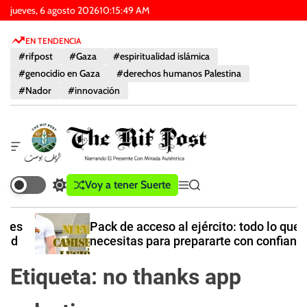
I
jueves, 6 agosto 2026
10
:
15
:
49
AM
r
EN TENDENCIA
a
#rifpost
#Gaza
#espiritualidad islámica
l
#genocidio en Gaza
#derechos humanos Palestina
c
#Nador
#innovación
o
n
t
e
W
n
i
d
i
T
Voy a tener Suerte
C
M
B
g
d
h
a
e
u
e
o
e
m
n
s
t
Pack de acceso al ejército: todo lo que
b
ú
c
f
R
necesitas para prepararte con confianza
i
a
u
i
a
r
e
f
Etiqueta:
no thanks app
r
e
r
P
e
n
a
l
d
o