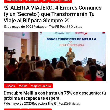
Curiosidades
Marruecos
Rif
Viajes y Cultura
🚨 ALERTA VIAJERO: 4 Errores Comunes
(y un ‘Secreto’) que Transformarán Tu
Viaje al Rif para Siempre 🚨
13 de mayo de 2025
Redaccion The Rif Post
380 vistas
España
Melilla
Viajes y Cultura
Descubre Melilla con hasta un 75% de descuento: tu
próxima escapada te espera
7 de mayo de 2025
Redaccion The Rif Post
268 vistas