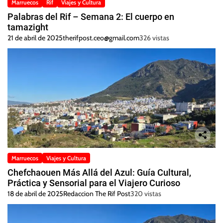
Marruecos
Rif
Viajes y Cultura
Palabras del Rif – Semana 2: El cuerpo en
tamazight
21 de abril de 2025
therifpost.ceo@gmail.com
326 vistas
Marruecos
Viajes y Cultura
Chefchaouen Más Allá del Azul: Guía Cultural,
Práctica y Sensorial para el Viajero Curioso
18 de abril de 2025
Redaccion The Rif Post
320 vistas