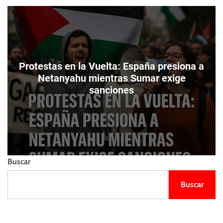
m
e
s
o
l
t
d
l
o
i
d
e
e
n
c
Protestas en la Vuelta: España presiona a
z
o
o
Netanyahu mientras Sumar exige
l
sanciones
o
r
Buscar
Buscar