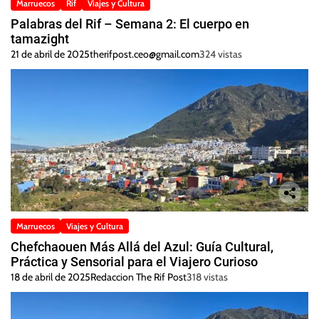
Marruecos
Rif
Viajes y Cultura
Palabras del Rif – Semana 2: El cuerpo en
tamazight
21 de abril de 2025
therifpost.ceo@gmail.com
324 vistas
Marruecos
Viajes y Cultura
Chefchaouen Más Allá del Azul: Guía Cultural,
Práctica y Sensorial para el Viajero Curioso
18 de abril de 2025
Redaccion The Rif Post
318 vistas