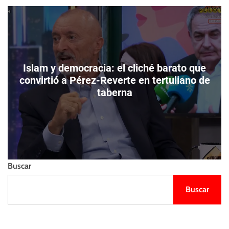
m
e
s
o
l
t
d
l
o
i
d
e
e
n
c
Islam y democracia: el cliché barato que
z
o
o
convirtió a Pérez-Reverte en tertuliano de
l
taberna
o
r
Buscar
Buscar