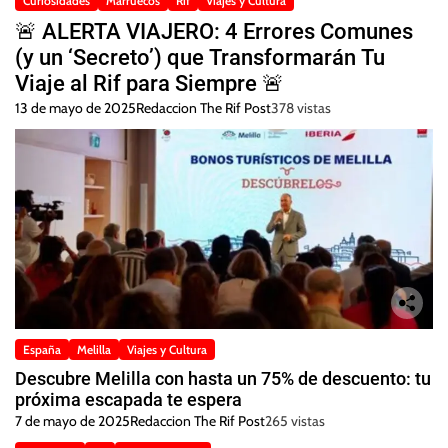
Curiosidades
Marruecos
Rif
Viajes y Cultura
🚨 ALERTA VIAJERO: 4 Errores Comunes
(y un ‘Secreto’) que Transformarán Tu
Viaje al Rif para Siempre 🚨
13 de mayo de 2025
Redaccion The Rif Post
378 vistas
España
Melilla
Viajes y Cultura
Descubre Melilla con hasta un 75% de descuento: tu
próxima escapada te espera
7 de mayo de 2025
Redaccion The Rif Post
265 vistas