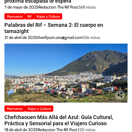
próxima escapada te espera
7 de mayo de 2025
Redaccion The Rif Post
268 vistas
Marruecos
Rif
Viajes y Cultura
Palabras del Rif – Semana 2: El cuerpo en
tamazight
21 de abril de 2025
therifpost.ceo@gmail.com
326 vistas
Marruecos
Viajes y Cultura
Chefchaouen Más Allá del Azul: Guía Cultural,
Práctica y Sensorial para el Viajero Curioso
18 de abril de 2025
Redaccion The Rif Post
320 vistas