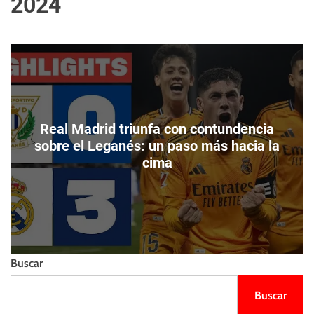
2024
m
e
s
o
l
t
d
l
o
i
d
e
e
n
c
z
o
o
l
Real Madrid triunfa con contundencia
o
sobre el Leganés: un paso más hacia la
r
cima
Buscar
Buscar