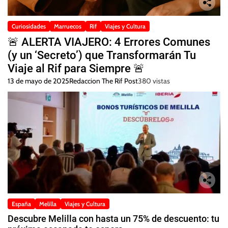
Curiosidades
Marruecos
Rif
Viajes y Cultura
🚨 ALERTA VIAJERO: 4 Errores Comunes
(y un ‘Secreto’) que Transformarán Tu
Viaje al Rif para Siempre 🚨
13 de mayo de 2025
Redaccion The Rif Post
380 vistas
España
Melilla
Viajes y Cultura
Descubre Melilla con hasta un 75% de descuento: tu