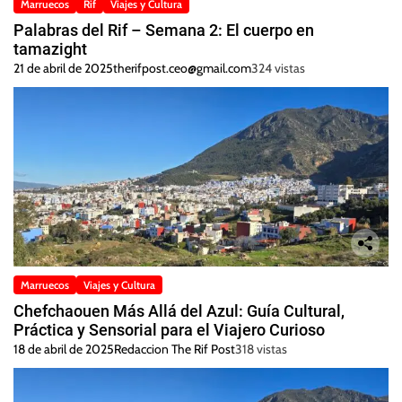
Marruecos
Rif
Viajes y Cultura
Palabras del Rif – Semana 2: El cuerpo en
tamazight
21 de abril de 2025
therifpost.ceo@gmail.com
324 vistas
Marruecos
Viajes y Cultura
Chefchaouen Más Allá del Azul: Guía Cultural,
Práctica y Sensorial para el Viajero Curioso
18 de abril de 2025
Redaccion The Rif Post
318 vistas