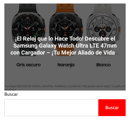
m
e
s
o
l
t
d
l
o
i
d
e
e
n
c
¡El Reloj que lo Hace Todo! Descubre el
z
o
o
Samsung Galaxy Watch Ultra LTE 47mm
l
con Cargador – ¡Tu Mejor Aliado de Vida a
o
un Precio de Locura!
r
Buscar
Buscar