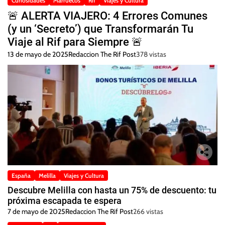
Curiosidades
Marruecos
Rif
Viajes y Cultura
🚨 ALERTA VIAJERO: 4 Errores Comunes
(y un ‘Secreto’) que Transformarán Tu
Viaje al Rif para Siempre 🚨
13 de mayo de 2025
Redaccion The Rif Post
378 vistas
España
Melilla
Viajes y Cultura
Descubre Melilla con hasta un 75% de descuento: tu
próxima escapada te espera
7 de mayo de 2025
Redaccion The Rif Post
266 vistas