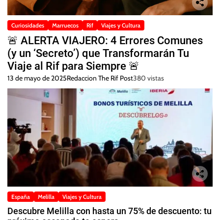
Curiosidades
Marruecos
Rif
Viajes y Cultura
🚨 ALERTA VIAJERO: 4 Errores Comunes
(y un ‘Secreto’) que Transformarán Tu
Viaje al Rif para Siempre 🚨
13 de mayo de 2025
Redaccion The Rif Post
380 vistas
España
Melilla
Viajes y Cultura
Descubre Melilla con hasta un 75% de descuento: tu