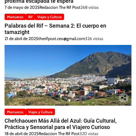
próxima escapada te espera
7 de mayo de 2025
Redaccion The Rif Post
268 vistas
Marruecos
Rif
Viajes y Cultura
Palabras del Rif – Semana 2: El cuerpo en
tamazight
21 de abril de 2025
therifpost.ceo@gmail.com
326 vistas
Marruecos
Viajes y Cultura
Chefchaouen Más Allá del Azul: Guía Cultural,
Práctica y Sensorial para el Viajero Curioso
18 de abril de 2025
Redaccion The Rif Post
320 vistas