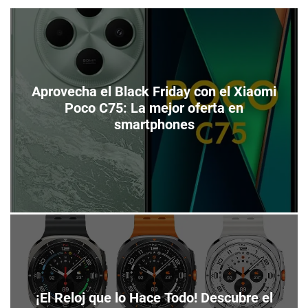
m
e
s
o
l
t
d
l
o
i
d
e
e
n
c
Aprovecha el Black Friday con el Xiaomi
z
o
o
Poco C75: La mejor oferta en
l
smartphones
o
r
¡El Reloj que lo Hace Todo! Descubre el