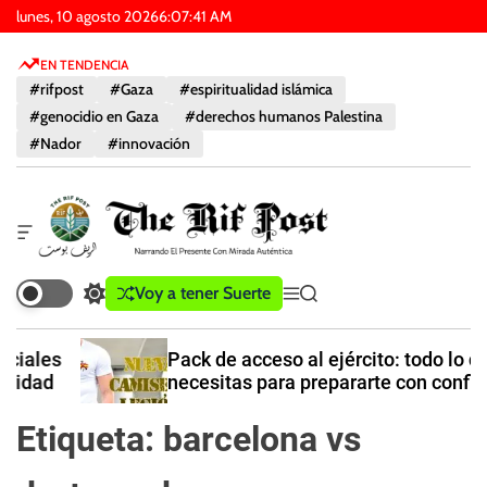
I
lunes, 10 agosto 2026
6
:
07
:
41
AM
r
EN TENDENCIA
a
#rifpost
#Gaza
#espiritualidad islámica
l
#genocidio en Gaza
#derechos humanos Palestina
c
#Nador
#innovación
o
n
t
e
W
n
i
d
i
T
Voy a tener Suerte
C
M
B
g
d
h
a
e
u
e
o
e
m
n
s
t
Pack de acceso al ejército: todo lo que
b
ú
c
f
R
necesitas para prepararte con confianza
i
a
u
i
a
r
e
f
Etiqueta:
barcelona vs
r
e
r
P
e
n
a
l
d
o