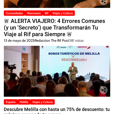
Curiosidades
Marruecos
Rif
Viajes y Cultura
🚨 ALERTA VIAJERO: 4 Errores Comunes
(y un ‘Secreto’) que Transformarán Tu
Viaje al Rif para Siempre 🚨
13 de mayo de 2025
Redaccion The Rif Post
381 vistas
España
Melilla
Viajes y Cultura
Descubre Melilla con hasta un 75% de descuento: tu