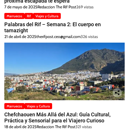
próxima escapada te espera
7 de mayo de 2025
Redaccion The Rif Post
269 vistas
Marruecos
Rif
Viajes y Cultura
Palabras del Rif – Semana 2: El cuerpo en
tamazight
21 de abril de 2025
therifpost.ceo@gmail.com
326 vistas
Marruecos
Viajes y Cultura
Chefchaouen Más Allá del Azul: Guía Cultural,
Práctica y Sensorial para el Viajero Curioso
18 de abril de 2025
Redaccion The Rif Post
321 vistas