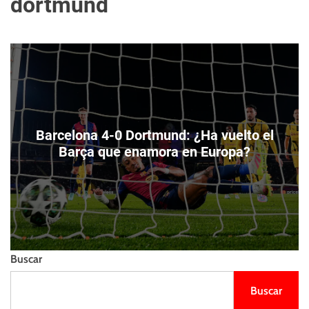
dortmund
m
e
s
o
l
t
d
l
o
i
d
e
e
n
c
z
o
o
l
o
Barcelona 4-0 Dortmund: ¿Ha vuelto el
r
Barça que enamora en Europa?
Buscar
Buscar