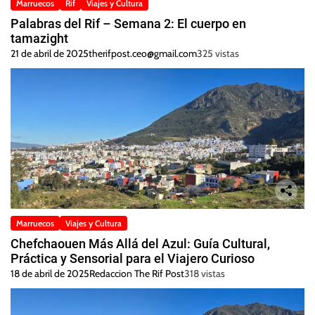
Marruecos
Rif
Viajes y Cultura
Palabras del Rif – Semana 2: El cuerpo en
tamazight
21 de abril de 2025
therifpost.ceo@gmail.com
325 vistas
Marruecos
Viajes y Cultura
Chefchaouen Más Allá del Azul: Guía Cultural,
Práctica y Sensorial para el Viajero Curioso
18 de abril de 2025
Redaccion The Rif Post
318 vistas