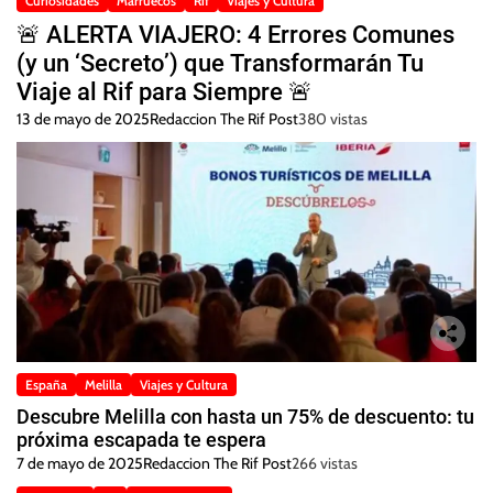
Curiosidades
Marruecos
Rif
Viajes y Cultura
🚨 ALERTA VIAJERO: 4 Errores Comunes
(y un ‘Secreto’) que Transformarán Tu
Viaje al Rif para Siempre 🚨
13 de mayo de 2025
Redaccion The Rif Post
380 vistas
España
Melilla
Viajes y Cultura
Descubre Melilla con hasta un 75% de descuento: tu
próxima escapada te espera
7 de mayo de 2025
Redaccion The Rif Post
266 vistas