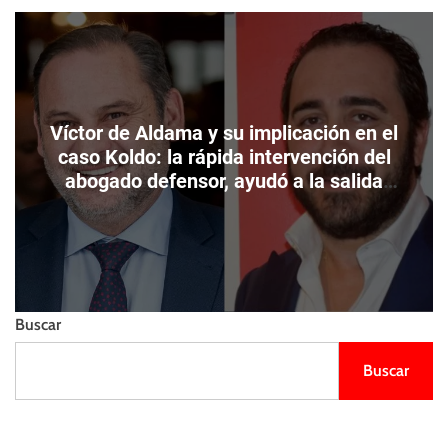
m
e
s
o
l
t
d
l
o
i
d
e
e
n
c
Víctor de Aldama y su implicación en el
z
o
o
caso Koldo: la rápida intervención del
l
abogado defensor, ayudó a la salida
o
precipitada del empresario.
r
Buscar
Buscar