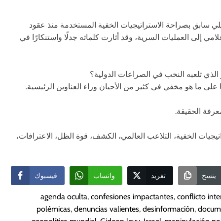
لي سابق بصراحة الاستراتيجيات الخفية المستخدمة منذ عقود
علامي إلى العمليات السرية، وقد أثارت كلماته جدلًا واستنكارًا في
الذي تلعبه النخب في الصراعات الدولية؟
نا على ما هو مخفي في كثير من الأحيان وراء العناوين الرئيسية.
عرفة الحقيقة.
اتيجيات الخفية، التلاعب العالمي، الكشف، قوة الظل، الاعترافات،
ينسخ
تغريد
واتساب
فيسبوك
agenda oculta
,
confesiones impactantes
,
conflicto int
polémicas
,
denuncias valientes
,
desinformación
,
docume