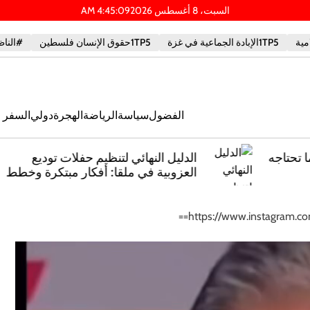
السبت، 8 أغسطس 2026
10
:
45
:
4
AM
1TP5الإبادة الجماعية في غزة
1TP5حقوق الإنسان فلسطين
#الناظ
الفضول
سياسة
الرياضة
الهجرة
دولي
السفر و
ه
الدليل النهائي لتنظيم حفلات توديع
العزوبية في ملقا: أفكار مبتكرة وخطط
ملحمية
https://www.instagram.