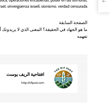
ítica
,
operaciones encubiertas
,
poder en las sombras
,
rael
,
sinvergüenza israelí
,
sionismo
,
verdad censurada
الصفحة السابقة
N
ما هو الجهاد في الحقيقة؟ المعنى الذي لا يريدونك أ
a
تفهمه
v
e
g
افتتاحية الريف بوست
a
http://rifpost.com
c
i
ó