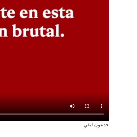
جدعون ليفي