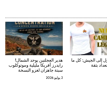
 إلى الجيش: كل ما
هدير العجلتين يوحد الشمال!
عداد بثقة
رايدرز أفريكا مليلية وموتوكلوب
سبتة جاهزان لغزو النسخة
الخامسة من «تجمع أصدقاء
2 يوليو 2026
الحسيمة»