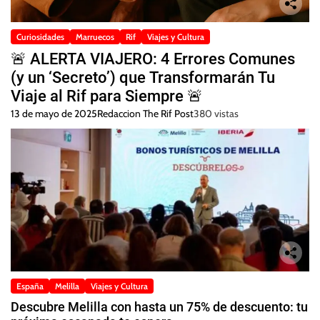
Curiosidades
Marruecos
Rif
Viajes y Cultura
🚨 ALERTA VIAJERO: 4 Errores Comunes
(y un ‘Secreto’) que Transformarán Tu
Viaje al Rif para Siempre 🚨
13 de mayo de 2025
Redaccion The Rif Post
380 vistas
España
Melilla
Viajes y Cultura
Descubre Melilla con hasta un 75% de descuento: tu