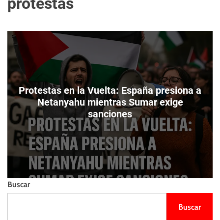
protestas
m
e
s
o
l
t
d
l
o
i
d
e
e
n
c
z
o
o
l
Protestas en la Vuelta: España presiona a
o
Netanyahu mientras Sumar exige
r
sanciones
Buscar
Buscar