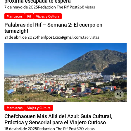
próxima escapada te espera
7 de mayo de 2025
Redaccion The Rif Post
268 vistas
Marruecos
Rif
Viajes y Cultura
Palabras del Rif – Semana 2: El cuerpo en
tamazight
21 de abril de 2025
therifpost.ceo@gmail.com
326 vistas
Marruecos
Viajes y Cultura
Chefchaouen Más Allá del Azul: Guía Cultural,
Práctica y Sensorial para el Viajero Curioso
18 de abril de 2025
Redaccion The Rif Post
320 vistas