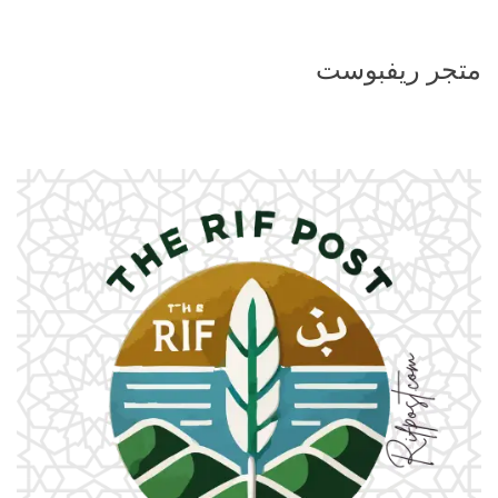
متجر ريفبوست