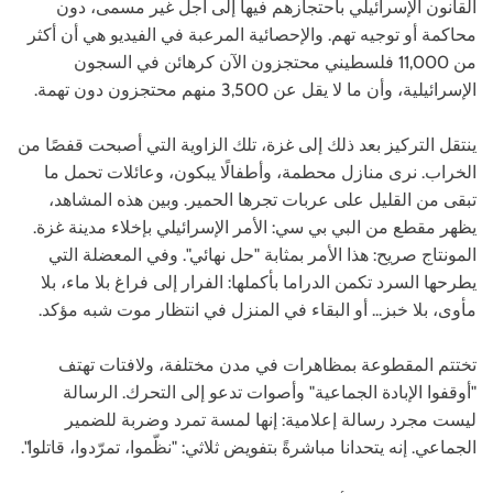
القانون الإسرائيلي باحتجازهم فيها إلى أجل غير مسمى، دون
محاكمة أو توجيه تهم. والإحصائية المرعبة في الفيديو هي أن أكثر
من 11,000 فلسطيني محتجزون الآن كرهائن في السجون
الإسرائيلية، وأن ما لا يقل عن 3,500 منهم محتجزون دون تهمة.
ينتقل التركيز بعد ذلك إلى غزة، تلك الزاوية التي أصبحت قفصًا من
الخراب. نرى منازل محطمة، وأطفالًا يبكون، وعائلات تحمل ما
تبقى من القليل على عربات تجرها الحمير. وبين هذه المشاهد،
يظهر مقطع من البي بي سي: الأمر الإسرائيلي بإخلاء مدينة غزة.
المونتاج صريح: هذا الأمر بمثابة "حل نهائي". وفي المعضلة التي
يطرحها السرد تكمن الدراما بأكملها: الفرار إلى فراغ بلا ماء، بلا
مأوى، بلا خبز... أو البقاء في المنزل في انتظار موت شبه مؤكد.
تختتم المقطوعة بمظاهرات في مدن مختلفة، ولافتات تهتف
"أوقفوا الإبادة الجماعية" وأصوات تدعو إلى التحرك. الرسالة
ليست مجرد رسالة إعلامية: إنها لمسة تمرد وضربة للضمير
الجماعي. إنه يتحدانا مباشرةً بتفويض ثلاثي: "نظّموا، تمرّدوا، قاتلوا".