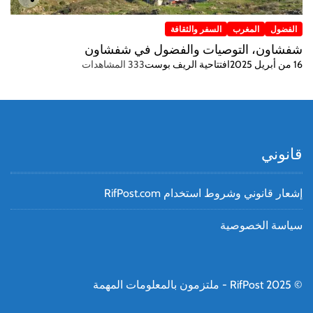
الفضول
المغرب
السفر والثقافة
شفشاون، التوصيات والفضول في شفشاون
16 من أبريل 2025
افتتاحية الريف بوست
333 المشاهدات
قانوني
إشعار قانوني وشروط استخدام RifPost.com
سياسة الخصوصية
© RifPost 2025 - ملتزمون بالمعلومات المهمة