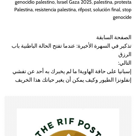
genocidio palestino
,
Israel Gaza 2025
,
palestina
,
protesta
Palestina
,
resistencia palestina
,
rifpost
,
solución final
,
stop
genocide
الصفحة السابقة
N
تذكير في السهرة الأخيرة: عندما تفتح الحالة الباطنية باب
a
الرزق
التالي:
v
إسبانيا على حافة الهاوية! ما لم يخبرك به أحد عن تفشي
e
إنفلونزا الطيور وكيف يمكن أن يغير حياتك هذا الخريف
g
a
c
i