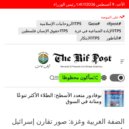
الأحد، 9 أغسطس 2026
13
:
41
:
1
PM
على الموضة
#rifpost
#Gaza
1TP5الروحانيات الإسلامية
1TP5الإبادة الجماعية في غزة
1TP5حقوق الإنسان فلسطين
#الناظور
1TP5الابتكار
أ
د
ا
ب
سأكون محظوظا
ت
ق
ي
ة
و
ب
ا
ب
خ
س
د
ئ
ح
ا
نوفادور متعدد الأسطح: الطلاء الأكثر تنوعًا
ي
م
ث
ر
ت
ومتانة في السوق
ل
ة
ج
ا
و
ط
ا
ل
ض
ع
ل
ر
الضفة الغربية وغزة: صور تقارن إسرائيل
ع
ا
ل
ا
م
و
ي