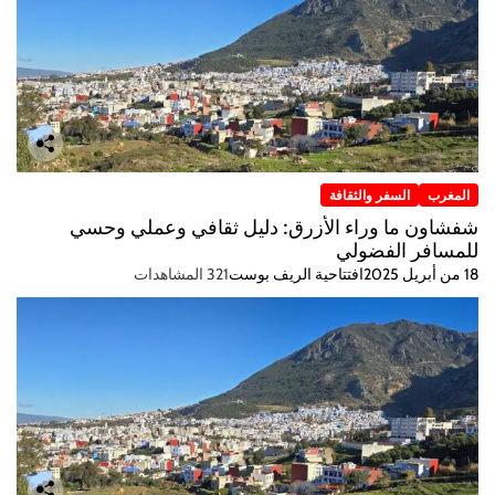
المغرب
السفر والثقافة
شفشاون ما وراء الأزرق: دليل ثقافي وعملي وحسي
للمسافر الفضولي
18 من أبريل 2025
افتتاحية الريف بوست
321 المشاهدات