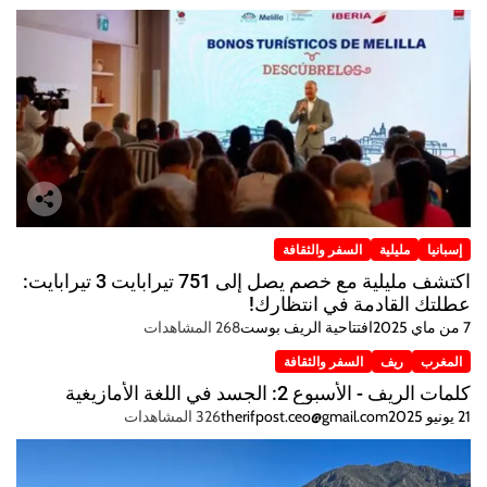
إسبانيا
مليلية
السفر والثقافة
اكتشف مليلية مع خصم يصل إلى 751 تيرابايت 3 تيرابايت:
عطلتك القادمة في انتظارك!
7 من ماي 2025
افتتاحية الريف بوست
268 المشاهدات
المغرب
ريف
السفر والثقافة
كلمات الريف - الأسبوع 2: الجسد في اللغة الأمازيغية
21 يونيو 2025
therifpost.ceo@gmail.com
326 المشاهدات