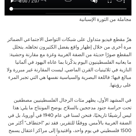
مجاملة من الثورة الإسبانية
هزّ مقطع فيديو متداول على شبكات التواصل الاجتماعي الضمائر
مرة أخرى من خلال إظهار واقع يفضل الكثيرون تجاهله. يتخلل
المقطع صورًا حديثة من الضفة الغربية وغزة مع مقارنة وحشية:
ما يعانيه الفلسطينيون اليوم يذكّرنا بما عاناه اليهود في ألمانيا
النازية في ثلاثينيات القرن الماضي. ليست المقارنة غير مبررة ولا
مبالغ فيها؛ فاللغة البصرية والسياسية نفسها هي التي تجبر المرء
على رؤيتها.
في المشهد الأول، يظهر مئات الرجال الفلسطينيين مصطفين
تحت حراسة جنود مدججين بالسلاح. يوضح المونتاج ما يلي: هذا
ليس أرشيفًا تاريخيًا، فنحن لسنا في عام 1940 في أوروبا، بل في
الضفة الغربية بالأمس. ووفقًا للتقرير، فقد تم "اختطاف" أكثر من
1500 فلسطيني في يوم واحد، واقتيدوا إلى مراكز اعتقال يسمح