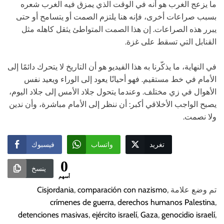
ما يزعج الغرب هو أنه في الوقت الذي يمزق فيه الغرب شعره
بسبب صراعات أخرى، فإنه هنا يلتزم الصمت أو يتسامح أو حتى
يبرر هذه الصراعات. إن هذا الصمت المتواطئ يثقل كاهله مثل
القنابل التي تسقط على غزة.
في النهاية، ما يذكّرنا به هذا الفيديو هو أن التاريخ لا يتحرك دائمًا إلى
الأمام في خط مستقيم. فهو أحيانًا يعود إلى الوراء ويعيد نفس
الأهوال في زي مختلف. وعندما يتحول جلاد الأمس إلى جلاد اليوم،
يصبح الواجب الأخلاقي أكبر: أن ننظر إلى الأمام مباشرة، وأن ندين
ولا نصمت.
تغريد
واتساب
فيسبوك
0
ينسخ
أسهم
تم وضع علامة
,
comparación con nazismo
,
Cisjordania
crímenes de guerra
,
derechos humanos Palestina
,
detenciones masivas
,
ejército israelí
,
Gaza
,
genocidio israelí
,