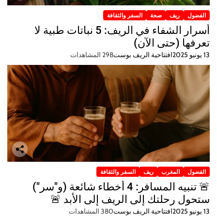
الفضول
ريف
صحة
السفر والثقافة
أسرار الشفاء في الريف: 5 نباتات طبية لا
تعرفها (حتى الآن)
13 يونيو 2025
افتتاحية الريف بوست
298 المشاهدات
الفضول
المغرب
ريف
السفر والثقافة
🚨 تنبيه المسافر: 4 أخطاء شائعة (و"سر")
ستحول رحلتك إلى الريف إلى الأبد 🚨
13 يونيو 2025
افتتاحية الريف بوست
380 المشاهدات