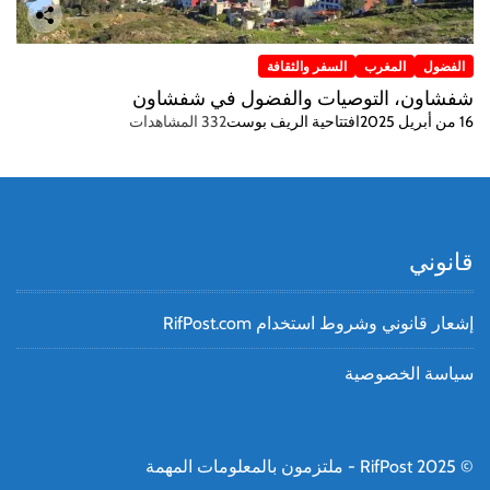
الفضول
المغرب
السفر والثقافة
شفشاون، التوصيات والفضول في شفشاون
16 من أبريل 2025
افتتاحية الريف بوست
332 المشاهدات
قانوني
إشعار قانوني وشروط استخدام RifPost.com
سياسة الخصوصية
© RifPost 2025 - ملتزمون بالمعلومات المهمة