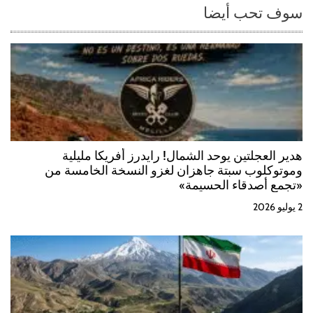
d
سوف تحب أيضا
a
s
هدير العجلتين يوحد الشمال! رايدرز أفريكا مليلية
وموتوكلوب سبتة جاهزان لغزو النسخة الخامسة من
«تجمع أصدقاء الحسيمة»
2 يوليو 2026