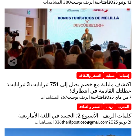
13 يونيو 2025
افتتاحية الريف بوست
380 المشاهدات
إسبانيا
مليلية
السفر والثقافة
اكتشف مليلية مع خصم يصل إلى 751 تيرابايت 3 تيرابايت:
عطلتك القادمة في انتظارك!
7 من ماي 2025
افتتاحية الريف بوست
267 المشاهدات
المغرب
ريف
السفر والثقافة
كلمات الريف - الأسبوع 2: الجسد في اللغة الأمازيغية
21 يونيو 2025
therifpost.ceo@gmail.com
326 المشاهدات