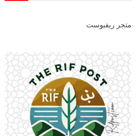
متجر ريفبوست