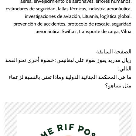
aérea
,
envejecimiento de aeronaves
,
errores humanos
,
estándares de seguridad
,
fallas técnicas
,
industria aeronáutica
,
investigaciones de aviación
,
Lituania
,
logística global
,
prevención de accidentes
,
protocolo de rescate
,
seguridad
aeronáutica
,
Swiftair
,
transporte de carga
,
Vilna
الصفحة السابقة
N
ريال مدريد يفوز بقوة على ليغانيس: خطوة أخرى نحو القمة
a
التالي:
ما هي المحكمة الجنائية الدولية وماذا تعني بالنسبة لزعماء
v
مثل نتنياهو؟
e
g
a
c