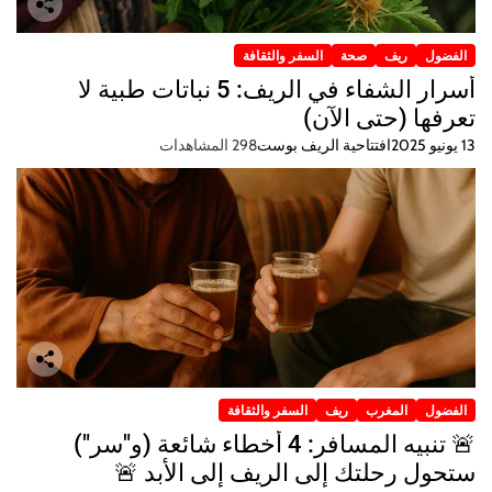
الفضول
ريف
صحة
السفر والثقافة
أسرار الشفاء في الريف: 5 نباتات طبية لا
تعرفها (حتى الآن)
13 يونيو 2025
افتتاحية الريف بوست
298 المشاهدات
الفضول
المغرب
ريف
السفر والثقافة
🚨 تنبيه المسافر: 4 أخطاء شائعة (و"سر")
ستحول رحلتك إلى الريف إلى الأبد 🚨