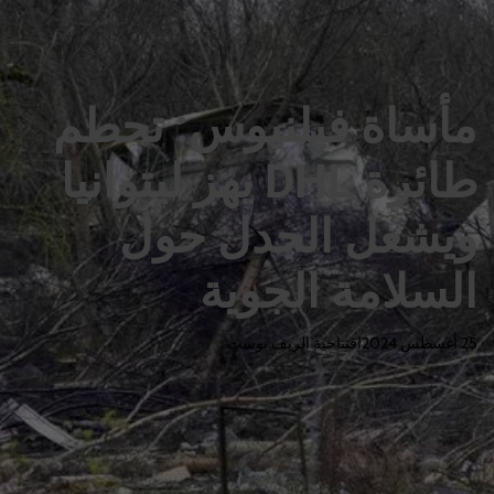
ل
ح
ف
ل
ة
و
ن
مأساة فيلنيوس: تحطم
طائرة DHL يهز ليتوانيا
ويشعل الجدل حول
السلامة الجوية
25 أغسطس 2024
افتتاحية الريف بوست