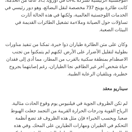
اللوجستية الرئيسية لشركة DHL في أوروبا. بـ31 عامًا من الخدمة،
كانت طائرة بوينج 737 مخصصة لنقل البضائع، وهو دور رئيسي في
الخدمات اللوجستية العالمية، ولكنها في هذه الحالة أثارت
تساؤلات حول الصيانة وملاءمة تشغيل الطائرات القديمة في
البيئات الصعبة.
وكان على متن الطائرة طياران ذوا خبرة، تمكنا من تنفيذ مناورات
بطولية لتقليل الأضرار على الأرض. لكنهم لم يتمكنوا من تجنب
الاصطدام بمنطقة سكنية بالقرب من المطار، مما أدى إلى فقدان
حياة شخص آخر غير الطاقم. نجا الطياران، رغم إصابتهما بجروح
خطيرة، ويتلقيان الرعاية الطبية.
سيناريو معقد
لم تكن الظروف الجوية في فيلنيوس يوم وقوع الحادث مثالية.
الرياح القوية ودرجات الحرارة القريبة من التجمد جعلت الهبوط
صعبا. وبحسب الخبراء فإن مثل هذه الظروف قد تضع أنظمة
التحكم في الطيران ومهارات الطيارين على المحك. وفي هذه