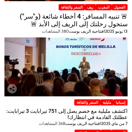
الفضول
المغرب
ريف
السفر والثقافة
🚨 تنبيه المسافر: 4 أخطاء شائعة (و"سر")
ستحول رحلتك إلى الريف إلى الأبد 🚨
13 يونيو 2025
افتتاحية الريف بوست
380 المشاهدات
إسبانيا
مليلية
السفر والثقافة
اكتشف مليلية مع خصم يصل إلى 751 تيرابايت 3 تيرابايت:
عطلتك القادمة في انتظارك!
7 من ماي 2025
افتتاحية الريف بوست
268 المشاهدات