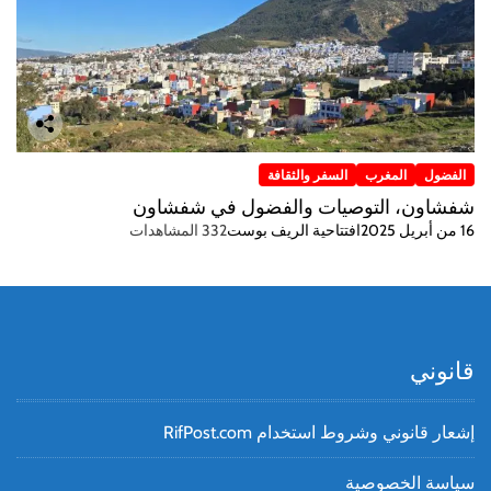
الفضول
المغرب
السفر والثقافة
شفشاون، التوصيات والفضول في شفشاون
16 من أبريل 2025
افتتاحية الريف بوست
332 المشاهدات
قانوني
إشعار قانوني وشروط استخدام RifPost.com
سياسة الخصوصية