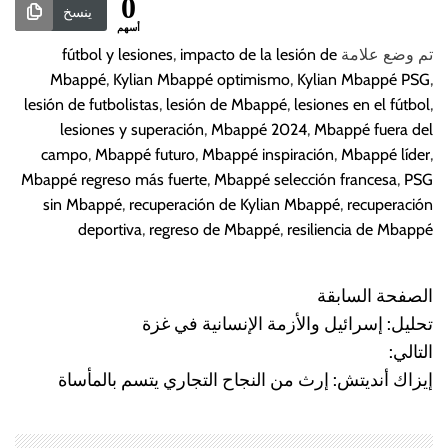
0
ينسخ
أسهم
تم وضع علامة
impacto de la lesión de
,
fútbol y lesiones
Mbappé
,
Kylian Mbappé optimismo
,
Kylian Mbappé PSG
,
lesión de futbolistas
,
lesión de Mbappé
,
lesiones en el fútbol
,
lesiones y superación
,
Mbappé 2024
,
Mbappé fuera del
campo
,
Mbappé futuro
,
Mbappé inspiración
,
Mbappé líder
,
Mbappé regreso más fuerte
,
Mbappé selección francesa
,
PSG
sin Mbappé
,
recuperación de Kylian Mbappé
,
recuperación
deportiva
,
regreso de Mbappé
,
resiliencia de Mbappé
الصفحة السابقة
N
تحليل: إسرائيل والأزمة الإنسانية في غزة
a
التالي:
إيزاك أنديتش: إرث من النجاح التجاري يتسم بالمأساة
v
e