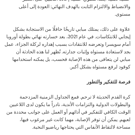
والانضباط والالتزام الثابت بالهدف النهائي: العودة إلى أعلى
مستوى.
علاوة على ذلك، يمتلك مبابي تاريخًا حافلًا من الاستجابة بشكل
إيجابي للانتكاسات. في عام 2021، بعد خسارته نهائي بطولة أوروبا
أمام سويسرا وتعرضه للانتقادات بسبب إهداره لركلة الجزاء، عمل
بجد لاستعادة مستواه وإثبات جدارته. تُظهر لنا هذه الحادثة أن
مبابي لن يتعافى من هذه الإصابة فحسب، بل يمكنه استخدامها
كوقود لرفع مستواه بشكل أكبر.
فرصة للتفكير والتطور
كرة القدم الحديثة لا ترحم. فمع الجداول الزمنية المزدحمة
والبطولات الدولية والتزامات الأندية، نادراً ما يكون لدى اللاعبين
الوقت الكافي للتفكير في أدائهم أو العمل على جوانب محددة من
لعبهم. يمكن أن توفر الإصابة، مهما كانت غير مرغوب فيها،
مساحة لالتقاط الأنفاس التي يحتاجها رياضيو النخبة.