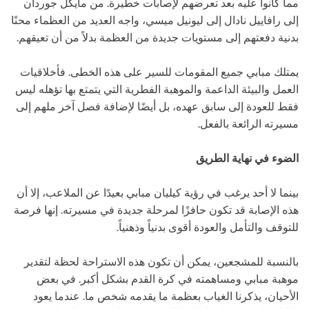
مما كانوا عليه بعد تعرضهم لإصابات خطيرة. من مايكل جوردان
إلى رافاييل نادال إلى ليونيل ميسي، واجه العديد من العظماء محنًا
بدنية دفعتهم إلى مستويات جديدة من العظمة بدلاً من أن تعيقهم.
يمتلك مبابي جميع المقومات للسير على هذه الخطى. فأخلاقيات
العمل والبيئة الداعمة والموهبة الفطرية التي يتمتع بها تؤهله ليس
فقط للعودة إلى سابق عهده، بل أيضًا لإضافة فصل آخر ملهم إلى
مسيرته الرائعة بالفعل.
الضوء في نهاية الطريق
بينما لا أحد يرغب في رؤية كيليان مبابي بعيدًا عن الملاعب، إلا أن
هذه الإصابة قد تكون حافزًا لمرحلة جديدة في مسيرته. إنها فرصة
للتوقف والتأمل والعودة أقوى بدنياً وذهنياً.
بالنسبة للمشجعين، يمكن أن تكون هذه الاستراحة لحظة لتقدير
موهبة مبابي ومساهمته في كرة القدم بشكل أكبر. في بعض
الأحيان، يذكرنا الغياب بعظمة ما يقدمه شخص ما. عندما يعود