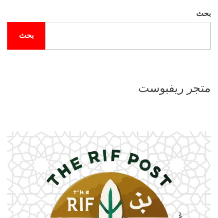
بحث
بحث
متجر ريفبوست