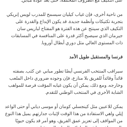
على التكيف مع الظروف المختلفة، حتى بعد عودة مبابي.
من ناحية أخرى، فإن غياب كيليان سيسمح للمدرب لويس إنريكي
بتجربة تكتيكات وأنظمة جديدة. قد يكون الإبداع والقدرة على
التكيف الذي سينتج عن هذه الفترة هو المفتاح لباريس سان
جيرمان الذي سيصبح أكثر قدرة على المنافسة في المسابقات
ذات المستوى العالي مثل دوري أبطال أوروبا.
فرنسا والمستقبل طويل الأمد
سيراقب المنتخب الفرنسي أيضًا تطور مبابي عن كثب. بصفته
قائداً وقائداً للفريق بلا منازع، فإن وجوده ضروري داخل الملعب
وخارجه. ومع ذلك، يمكن أن يكون غيابه المؤقت فرصة للمواهب
الشابة الأخرى في المنتخب الوطني للتقدم.
يمكن للاعبين مثل كينجسلي كومان أو موسى ديابي أو حتى الواعد
إيلي واهي الاستفادة من هذا الوقت لإثبات جدارتهم. يميل هذا النوع
من المواقف إلى تعزيز عمق الفريق، وهو أمر قد يكون حيويًا