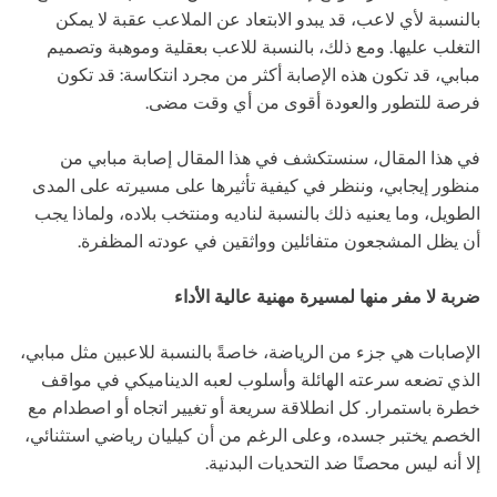
ل
ح
بالنسبة لأي لاعب، قد يبدو الابتعاد عن الملاعب عقبة لا يمكن
ف
ل
ة
التغلب عليها. ومع ذلك، بالنسبة للاعب بعقلية وموهبة وتصميم
و
مبابي، قد تكون هذه الإصابة أكثر من مجرد انتكاسة: قد تكون
ن
فرصة للتطور والعودة أقوى من أي وقت مضى.
في هذا المقال، سنستكشف في هذا المقال إصابة مبابي من
منظور إيجابي، وننظر في كيفية تأثيرها على مسيرته على المدى
الطويل، وما يعنيه ذلك بالنسبة لناديه ومنتخب بلاده، ولماذا يجب
أن يظل المشجعون متفائلين وواثقين في عودته المظفرة.
ضربة لا مفر منها لمسيرة مهنية عالية الأداء
الإصابات هي جزء من الرياضة، خاصةً بالنسبة للاعبين مثل مبابي،
الذي تضعه سرعته الهائلة وأسلوب لعبه الديناميكي في مواقف
خطرة باستمرار. كل انطلاقة سريعة أو تغيير اتجاه أو اصطدام مع
الخصم يختبر جسده، وعلى الرغم من أن كيليان رياضي استثنائي،
إلا أنه ليس محصنًا ضد التحديات البدنية.