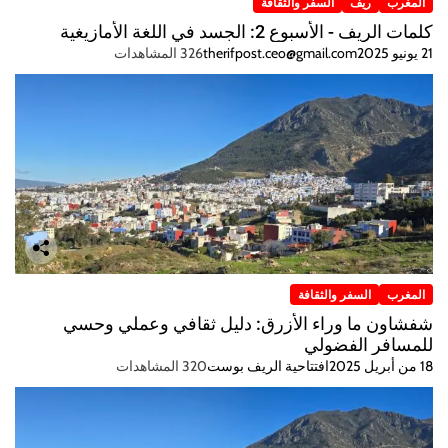
المغرب
ريف
السفر والثقافة
كلمات الريف - الأسبوع 2: الجسد في اللغة الأمازيغية
21 يونيو 2025
therifpost.ceo@gmail.com
326 المشاهدات
المغرب
السفر والثقافة
شفشاون ما وراء الأزرق: دليل ثقافي وعملي وحسي
للمسافر الفضولي
18 من أبريل 2025
افتتاحية الريف بوست
320 المشاهدات