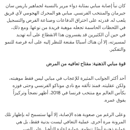
كان نبأ إصابة مبابي بمثابة دواء مرير بالنسبة لجماهير باريس سان
جيرمان والمنتخب الفرنسي. مبابي هو المحرك الهجومي لأي فريق
يلعب له. قدرته على اختراق الدفاعات وصناعة الفرص والتسجيل
في اللحظات الحاسمة تجعله موهبة فريدة من نوعها. ومع ذلك،
في حين أن الكثيرين قد يفسرون هذا الانقطاع على أنه تهديد
لمسيرته، إلا أن هناك أسبابًا مقنعة للنظر إليه على أنه فرصة للنمو
والتفكير.
قوة مبابي الذهنية: مفتاح تعافيه من المرض
أحد أكثر الجوانب المثيرة للإعجاب في مبابي ليس فقط موهبته،
ولكن عقليته. فمنذ تألقه مع نادي موناكو الفرنسي وحتى فوزه
بكأس العالم مع منتخب فرنسا في 2018، أظهر نضجاً وتركيزاً
يفوق عمره.
وعلى الرغم من صعوبة هذه الإصابة، إلا أنها ستسمح له بإظهار تلك
المرونة مرة أخرى. عملية التعافي ليست بدنية فقط، بل هي
عملية ذهنية أيضًا. تنطوي عملية إعادة التأهيل على الصبر