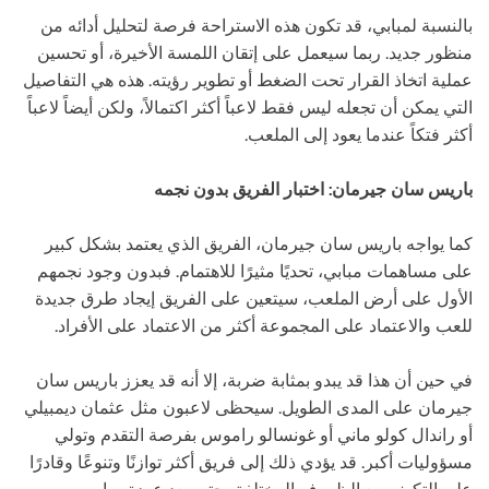
بالنسبة لمبابي، قد تكون هذه الاستراحة فرصة لتحليل أدائه من
منظور جديد. ربما سيعمل على إتقان اللمسة الأخيرة، أو تحسين
عملية اتخاذ القرار تحت الضغط أو تطوير رؤيته. هذه هي التفاصيل
التي يمكن أن تجعله ليس فقط لاعباً أكثر اكتمالاً، ولكن أيضاً لاعباً
أكثر فتكاً عندما يعود إلى الملعب.
باريس سان جيرمان: اختبار الفريق بدون نجمه
كما يواجه باريس سان جيرمان، الفريق الذي يعتمد بشكل كبير
على مساهمات مبابي، تحديًا مثيرًا للاهتمام. فبدون وجود نجمهم
الأول على أرض الملعب، سيتعين على الفريق إيجاد طرق جديدة
للعب والاعتماد على المجموعة أكثر من الاعتماد على الأفراد.
في حين أن هذا قد يبدو بمثابة ضربة، إلا أنه قد يعزز باريس سان
جيرمان على المدى الطويل. سيحظى لاعبون مثل عثمان ديمبيلي
أو راندال كولو ماني أو غونسالو راموس بفرصة التقدم وتولي
مسؤوليات أكبر. قد يؤدي ذلك إلى فريق أكثر توازنًا وتنوعًا وقادرًا