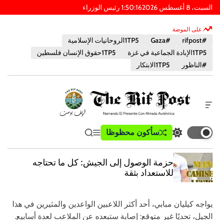
السبت، 8 أغسطس 2026
17
:
50
:
1
PM
على الموضة
#rifpost
#Gaza
1TP5الروحانيات الإسلامية
1TP5الإبادة الجماعية في غزة
1TP5حقوق الإنسان فلسطين
#الناظور
1TP5الابتكار
أ
د
ا
ب
سأكون محظوظا
ت
ق
ي
ة
و
ب
ا
ب
خ
س
د
ئ
ح
ا
حزمة الوصول إلى الجيش: كل ما تحتاجه
ي
م
ث
ر
ت
للاستعداد بثقة
ل
ة
ج
ا
و
ط
ا
ل
ض
ع
ل
يواجه كيليان مبابي، أحد أكثر اللاعبين الواعدين والمثيرين في هذا
ر
ع
ا
ل
ا
م
و
الجيل، تحديًا غير متوقع: إصابة ستبعده عن الملاعب لعدة أسابيع.
ي