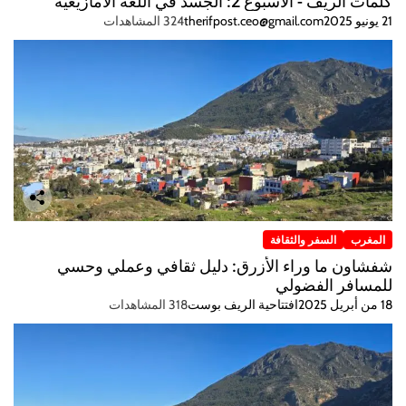
كلمات الريف - الأسبوع 2: الجسد في اللغة الأمازيغية
21 يونيو 2025
therifpost.ceo@gmail.com
324 المشاهدات
المغرب
السفر والثقافة
شفشاون ما وراء الأزرق: دليل ثقافي وعملي وحسي
للمسافر الفضولي
18 من أبريل 2025
افتتاحية الريف بوست
318 المشاهدات