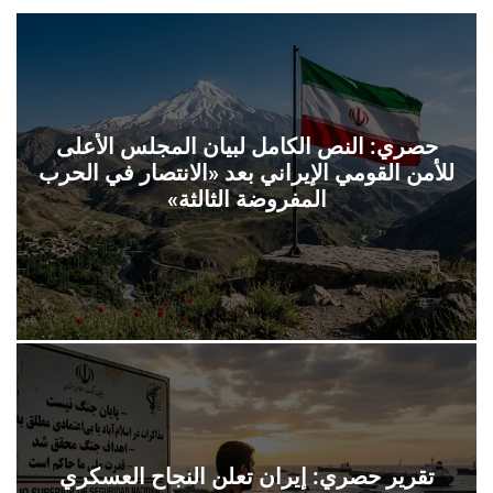
ل
ح
ف
ل
ة
و
ن
حصري: النص الكامل لبيان المجلس الأعلى
للأمن القومي الإيراني بعد «الانتصار في الحرب
المفروضة الثالثة»
تقرير حصري: إيران تعلن النجاح العسكري