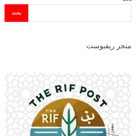
فّ
بحث
ح
ا
ل
متجر ريفبوست
م
ق
ا
ل
ا
ت