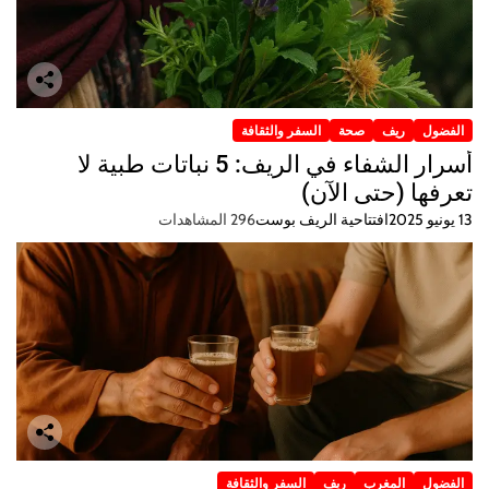
الفضول
ريف
صحة
السفر والثقافة
أسرار الشفاء في الريف: 5 نباتات طبية لا
تعرفها (حتى الآن)
13 يونيو 2025
افتتاحية الريف بوست
296 المشاهدات
الفضول
المغرب
ريف
السفر والثقافة