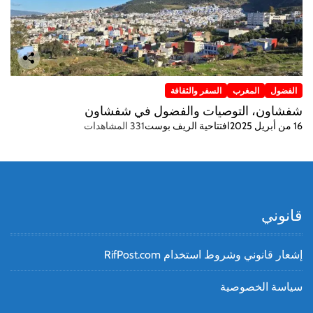
الفضول
المغرب
السفر والثقافة
شفشاون، التوصيات والفضول في شفشاون
16 من أبريل 2025
افتتاحية الريف بوست
331 المشاهدات
قانوني
إشعار قانوني وشروط استخدام RifPost.com
سياسة الخصوصية