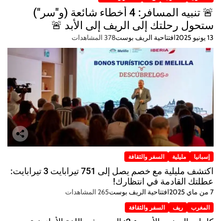
🚨 تنبيه المسافر: 4 أخطاء شائعة (و"سر")
ستحول رحلتك إلى الريف إلى الأبد 🚨
13 يونيو 2025
افتتاحية الريف بوست
378 المشاهدات
إسبانيا
مليلية
السفر والثقافة
اكتشف مليلية مع خصم يصل إلى 751 تيرابايت 3 تيرابايت:
عطلتك القادمة في انتظارك!
7 من ماي 2025
افتتاحية الريف بوست
265 المشاهدات
المغرب
ريف
السفر والثقافة