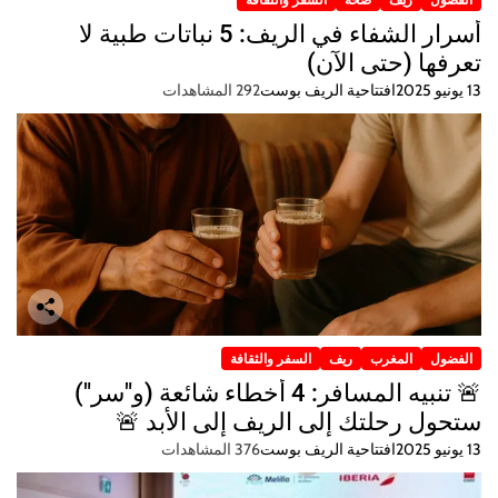
أسرار الشفاء في الريف: 5 نباتات طبية لا
تعرفها (حتى الآن)
13 يونيو 2025
افتتاحية الريف بوست
292 المشاهدات
الفضول
المغرب
ريف
السفر والثقافة
🚨 تنبيه المسافر: 4 أخطاء شائعة (و"سر")
ستحول رحلتك إلى الريف إلى الأبد 🚨
13 يونيو 2025
افتتاحية الريف بوست
376 المشاهدات