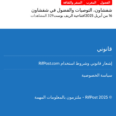
الفضول
المغرب
السفر والثقافة
شفشاون، التوصيات والفضول في شفشاون
16 من أبريل 2025
افتتاحية الريف بوست
329 المشاهدات
قانوني
إشعار قانوني وشروط استخدام RifPost.com
سياسة الخصوصية
© RifPost 2025 - ملتزمون بالمعلومات المهمة