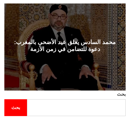
ل
ح
ف
ل
ة
و
ن
محمد السادس يعلق عيد الأضحى بالمغرب:
دعوة للتضامن في زمن الأزمة
بحث
بحث