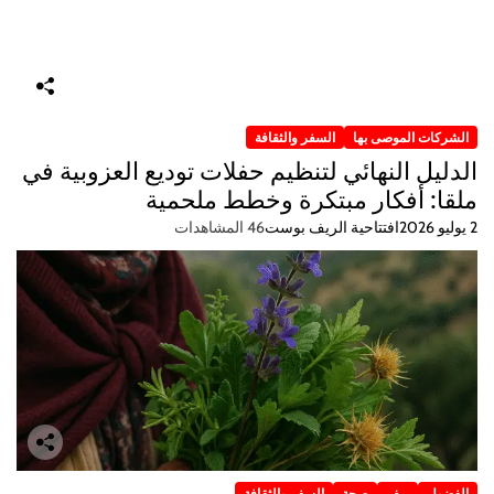
الشركات الموصى بها
السفر والثقافة
الدليل النهائي لتنظيم حفلات توديع العزوبية في
ملقا: أفكار مبتكرة وخطط ملحمية
2 يوليو 2026
افتتاحية الريف بوست
46 المشاهدات
الفضول
ريف
صحة
السفر والثقافة