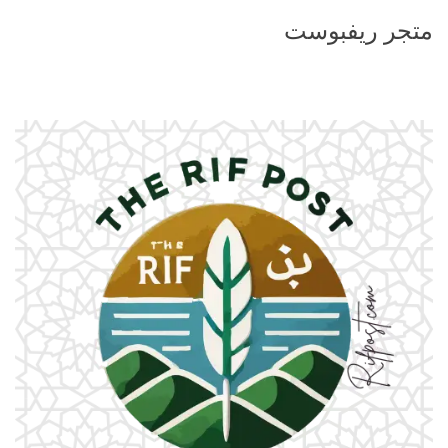
متجر ريفبوست