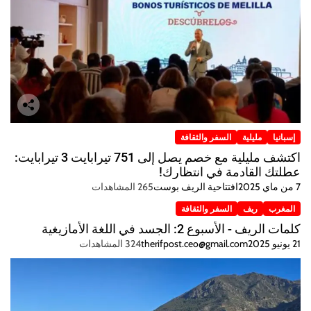
إسبانيا
مليلية
السفر والثقافة
اكتشف مليلية مع خصم يصل إلى 751 تيرابايت 3 تيرابايت:
عطلتك القادمة في انتظارك!
7 من ماي 2025
افتتاحية الريف بوست
265 المشاهدات
المغرب
ريف
السفر والثقافة
كلمات الريف - الأسبوع 2: الجسد في اللغة الأمازيغية
21 يونيو 2025
therifpost.ceo@gmail.com
324 المشاهدات