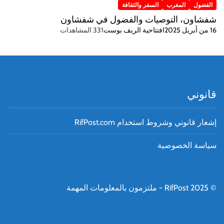
الفضول
المغرب
السفر والثقافة
شفشاون، التوصيات والفضول في شفشاون
16 من أبريل 2025
افتتاحية الريف بوست
331 المشاهدات
قانوني
إشعار قانوني وشروط استخدام RifPost.com
سياسة الخصوصية
© RifPost 2025 - ملتزمون بالمعلومات المهمة