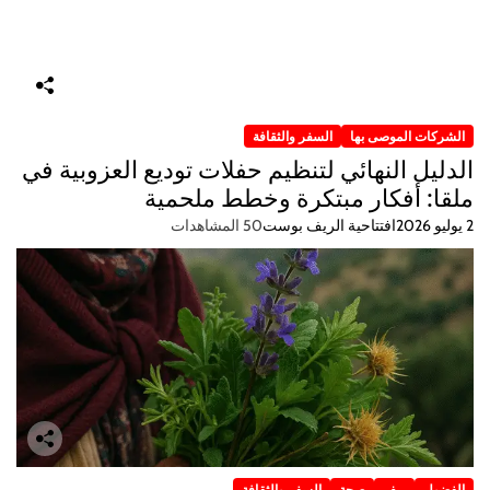
الشركات الموصى بها
السفر والثقافة
الدليل النهائي لتنظيم حفلات توديع العزوبية في
ملقا: أفكار مبتكرة وخطط ملحمية
2 يوليو 2026
افتتاحية الريف بوست
50 المشاهدات
الفضول
ريف
صحة
السفر والثقافة