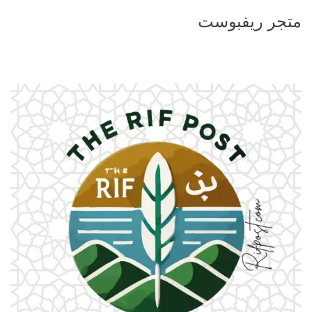
متجر ريفبوست