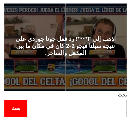
ل
ح
ف
ل
ة
و
ن
اذهب إلى F****! رد فعل جوتا جوردي على
نتيجة سيلتا فيجو 2-2 كان في مكان ما بين
المذهل والساخر.
بحث
بحث