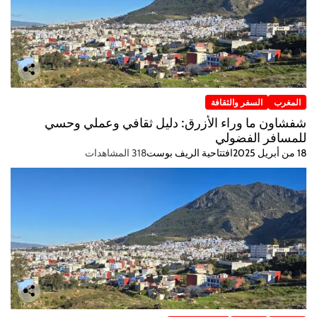
المغرب
السفر والثقافة
شفشاون ما وراء الأزرق: دليل ثقافي وعملي وحسي
للمسافر الفضولي
18 من أبريل 2025
افتتاحية الريف بوست
318 المشاهدات