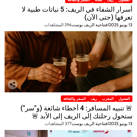
أسرار الشفاء في الريف: 5 نباتات طبية لا
تعرفها (حتى الآن)
13 يونيو 2025
افتتاحية الريف بوست
296 المشاهدات
الفضول
المغرب
ريف
السفر والثقافة
🚨 تنبيه المسافر: 4 أخطاء شائعة (و"سر")
ستحول رحلتك إلى الريف إلى الأبد 🚨
13 يونيو 2025
افتتاحية الريف بوست
377 المشاهدات