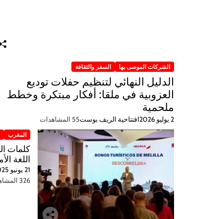
الشركات الموصى بها
السفر والثقافة
الدليل النهائي لتنظيم حفلات توديع
العزوبية في ملقا: أفكار مبتكرة وخطط
ملحمية
2 يوليو 2026
افتتاحية الريف بوست
55 المشاهدات
المغرب
ر
اللغة الأم
21 يونيو 2025
326 المشاهدات