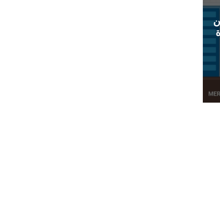
 عام 2025: بين
ة