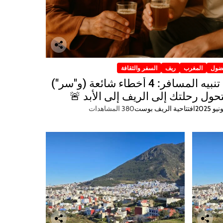
ضول
المغرب
ريف
السفر والثقافة
🚨 تنبيه المسافر: 4 أخطاء شائعة (و"سر")
ول رحلتك إلى الريف إلى الأبد 🚨
افتتاحية الريف بوست
380 المشاهدات