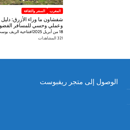
المغرب
السفر والثقافة
شفشاون ما وراء الأزرق: دليل 
وعملي وحسي للمسافر الفضو
18 من أبريل 2025
افتتاحية الريف بوس
321 المشاهدات
الوصول إلى متجر ريفبوست