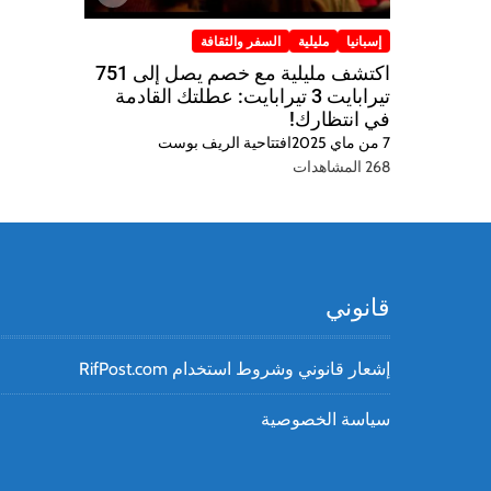
إسبانيا
مليلية
السفر والثقافة
اكتشف مليلية مع خصم يصل إلى 751
تيرابايت 3 تيرابايت: عطلتك القادمة
في انتظارك!
7 من ماي 2025
افتتاحية الريف بوست
268 المشاهدات
قانوني
إشعار قانوني وشروط استخدام RifPost.com
سياسة الخصوصية