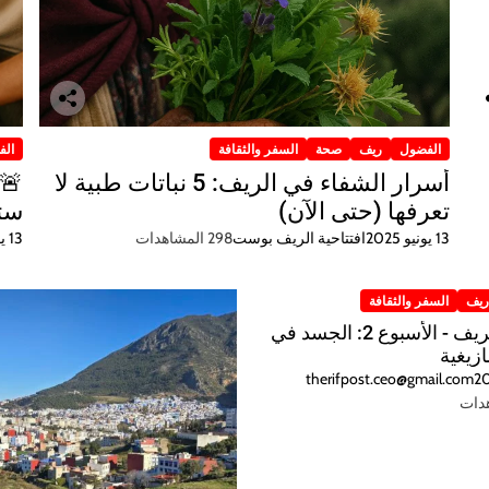
الفضول
ريف
صحة
السفر والثقافة
الف
أسرار الشفاء في الريف: 5 نباتات طبية لا
تعرفها (حتى الآن)
ستح
13 يونيو 2025
افتتاحية الريف بوست
298 المشاهدات
13 يونيو 2025
يف
السفر والثقافة
كلمات الريف - الأسبوع 2: الجسد في
ازيغية
therifpost.ceo@gmail.com