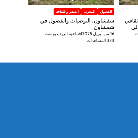
الفضول
المغرب
السفر والثقافة
ثقافي
شفشاون، التوصيات والفضول في
لي
شفشاون
ت
16 من أبريل 2025
افتتاحية الريف بوست
333 المشاهدات