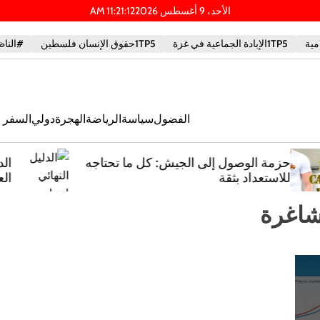
الأحد، 9 أغسطس 2026
13
:
21
:
11
AM
1TP5الإبادة الجماعية في غزة
1TP5حقوق الإنسان فلسطين
#الناظ
الفضول
سياسة
الرياضة
الهجرة
دولي
السفر و
ه
الدليل النهائي لتنظيم حفلات توديع
العزوبية في ملقا: أفكار مبتكرة وخطط
ملحمية
شاغرة