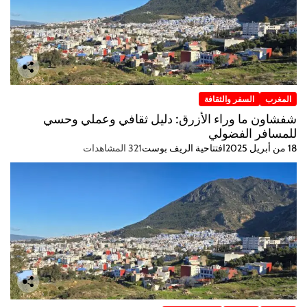
المغرب
السفر والثقافة
شفشاون ما وراء الأزرق: دليل ثقافي وعملي وحسي
للمسافر الفضولي
18 من أبريل 2025
افتتاحية الريف بوست
321 المشاهدات