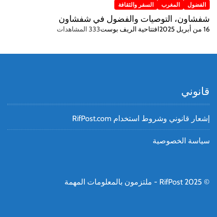
الفضول
المغرب
السفر والثقافة
شفشاون، التوصيات والفضول في شفشاون
16 من أبريل 2025
افتتاحية الريف بوست
333 المشاهدات
قانوني
إشعار قانوني وشروط استخدام RifPost.com
سياسة الخصوصية
© RifPost 2025 - ملتزمون بالمعلومات المهمة