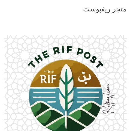
متجر ريفبوست