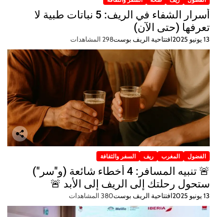
أسرار الشفاء في الريف: 5 نباتات طبية لا
تعرفها (حتى الآن)
13 يونيو 2025
افتتاحية الريف بوست
298 المشاهدات
الفضول
المغرب
ريف
السفر والثقافة
🚨 تنبيه المسافر: 4 أخطاء شائعة (و"سر")
ستحول رحلتك إلى الريف إلى الأبد 🚨
13 يونيو 2025
افتتاحية الريف بوست
380 المشاهدات