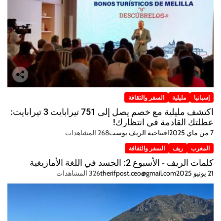
إسبانيا
مليلية
السفر والثقافة
اكتشف مليلية مع خصم يصل إلى 751 تيرابايت 3 تيرابايت:
عطلتك القادمة في انتظارك!
7 من ماي 2025
افتتاحية الريف بوست
268 المشاهدات
المغرب
ريف
السفر والثقافة
كلمات الريف - الأسبوع 2: الجسد في اللغة الأمازيغية
21 يونيو 2025
therifpost.ceo@gmail.com
326 المشاهدات