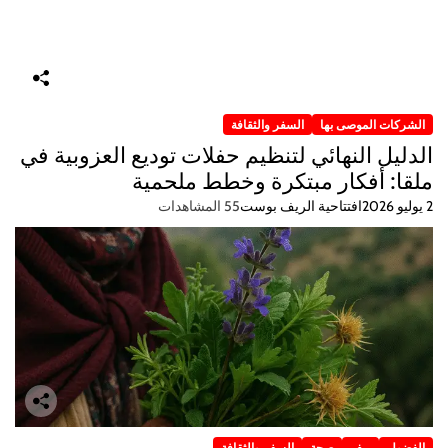
الشركات الموصى بها
السفر والثقافة
الدليل النهائي لتنظيم حفلات توديع العزوبية في
ملقا: أفكار مبتكرة وخطط ملحمية
2 يوليو 2026
افتتاحية الريف بوست
55 المشاهدات
الفضول
ريف
صحة
السفر والثقافة