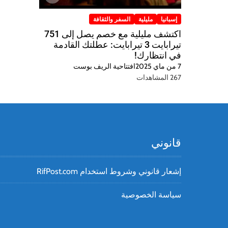
إسبانيا
مليلية
السفر والثقافة
اكتشف مليلية مع خصم يصل إلى 751
تيرابايت 3 تيرابايت: عطلتك القادمة
في انتظارك!
7 من ماي 2025
افتتاحية الريف بوست
267 المشاهدات
قانوني
إشعار قانوني وشروط استخدام RifPost.com
سياسة الخصوصية