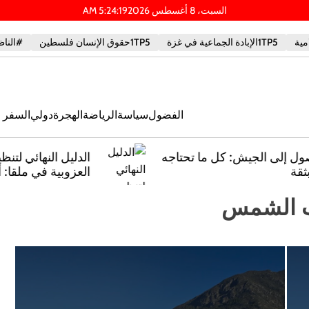
السبت، 8 أغسطس 2026
20
:
24
:
5
AM
1TP5الإبادة الجماعية في غزة
1TP5حقوق الإنسان فلسطين
#الناظ
الفضول
سياسة
الرياضة
الهجرة
دولي
السفر و
ه
الدليل النهائي لتنظيم حفلات توديع
العزوبية في ملقا: أفكار مبتكرة وخطط
ملحمية
ب الشمس