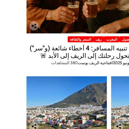
ضول
المغرب
ريف
السفر والثقافة
🚨 تنبيه المسافر: 4 أخطاء شائعة (و"سر")
ول رحلتك إلى الريف إلى الأبد 🚨
افتتاحية الريف بوست
380 المشاهدات