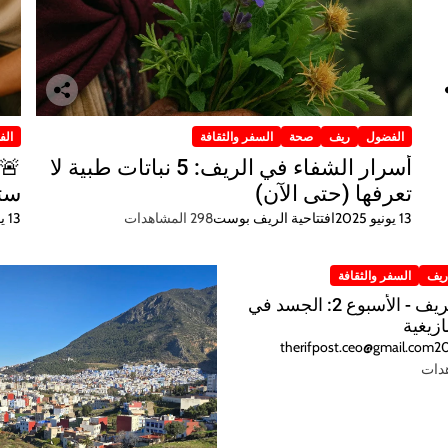
الفضول
ريف
صحة
السفر والثقافة
الف
أسرار الشفاء في الريف: 5 نباتات طبية لا
تعرفها (حتى الآن)
ستح
13 يونيو 2025
افتتاحية الريف بوست
298 المشاهدات
13 يونيو 2025
يف
السفر والثقافة
كلمات الريف - الأسبوع 2: الجسد في
ازيغية
therifpost.ceo@gmail.com