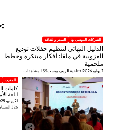
الشركات الموصى بها
السفر والثقافة
الدليل النهائي لتنظيم حفلات توديع
العزوبية في ملقا: أفكار مبتكرة وخطط
ملحمية
2 يوليو 2026
افتتاحية الريف بوست
55 المشاهدات
المغرب
ر
اللغة الأم
21 يونيو 2025
326 المشاهدات