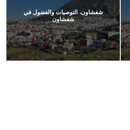
شفشاون، التوصيات والفضول في
شفشاون