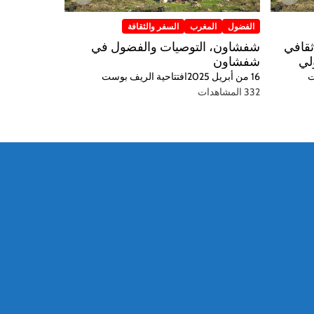
الفضول
المغرب
السفر والثقافة
ثقافي
شفشاون، التوصيات والفضول في
لي
شفشاون
ت
16 من أبريل 2025
افتتاحية الريف بوست
332 المشاهدات