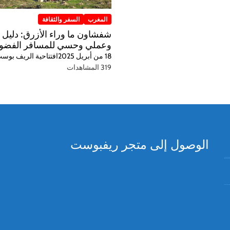
المغرب
السفر والثقافة
شفشاون ما وراء الأزرق: دليل 
وعملي وحسي للمسافر الفضو
18 من أبريل 2025
افتتاحية الريف بوس
319 المشاهدات
الوصول إلى متجر ريفبوست