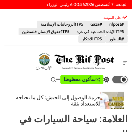
الجمعة، 7 أغسطس 2026
57
:
00
:
6
PM
على الموضة
#rifpost
#Gaza
1TP5الروحانيات الإسلامية
1TP5الإبادة الجماعية في غزة
1TP5حقوق الإنسان فلسطين
#الناظور
1TP5الابتكار
أ
د
ا
ب
سأكون محظوظا
ت
ق
ي
ة
و
ب
ا
ب
خ
س
د
ئ
ح
ا
حزمة الوصول إلى الجيش: كل ما تحتاجه
ي
م
ث
ر
ت
للاستعداد بثقة
ل
ة
ج
ا
و
ط
ا
ل
العلامة:
سياحة السيارات في
ض
ع
ل
ر
ع
ا
ل
ا
م
و
ي