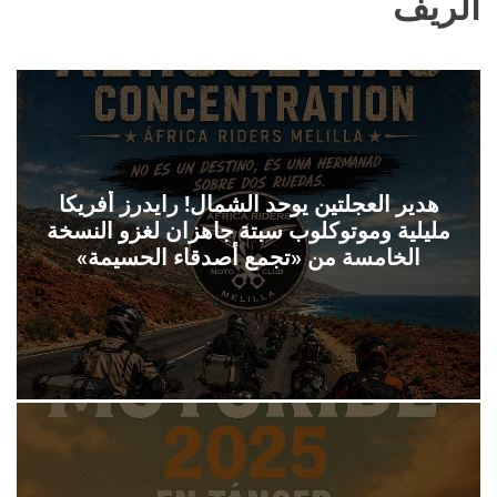
الريف
ل
ح
ف
ل
ة
و
ن
هدير العجلتين يوحد الشمال! رايدرز أفريكا
مليلية وموتوكلوب سبتة جاهزان لغزو النسخة
الخامسة من «تجمع أصدقاء الحسيمة»