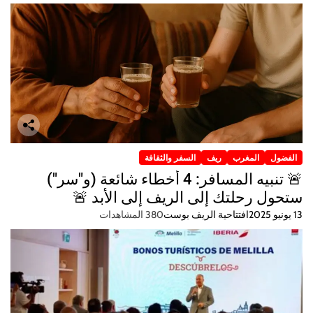
الفضول
المغرب
ريف
السفر والثقافة
🚨 تنبيه المسافر: 4 أخطاء شائعة (و"سر")
ستحول رحلتك إلى الريف إلى الأبد 🚨
13 يونيو 2025
افتتاحية الريف بوست
380 المشاهدات