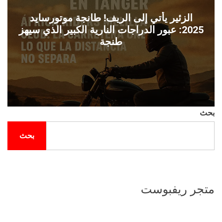
الزئير يأتي إلى الريف! طانجة موتورسايد
2025: عبور الدراجات النارية الكبير الذي سيهز
طنجة
بحث
بحث
متجر ريفبوست