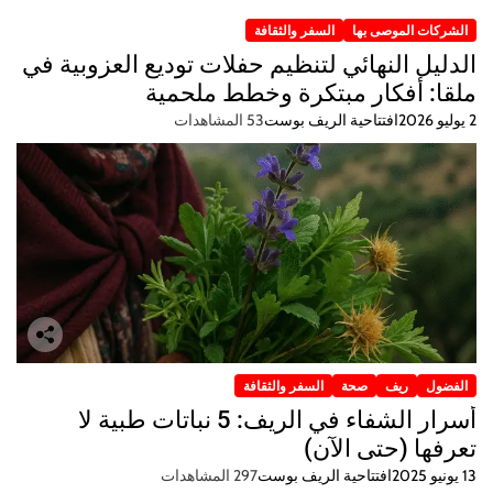
الشركات الموصى بها
السفر والثقافة
الدليل النهائي لتنظيم حفلات توديع العزوبية في
ملقا: أفكار مبتكرة وخطط ملحمية
2 يوليو 2026
افتتاحية الريف بوست
53 المشاهدات
الفضول
ريف
صحة
السفر والثقافة
أسرار الشفاء في الريف: 5 نباتات طبية لا
تعرفها (حتى الآن)
13 يونيو 2025
افتتاحية الريف بوست
297 المشاهدات