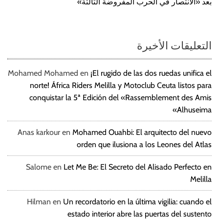
بعد «الانتصار في الحرب المفروضة الثالثة»
التعليقات الأخيرة
Mohamed Mohamed
en
¡El rugido de las dos ruedas unifica el
norte! África Riders Melilla y Motoclub Ceuta listos para
conquistar la 5ª Edición del «Rassemblement des Amis
Alhuseima»
Anas karkour
en
Mohamed Ouahbi: El arquitecto del nuevo
orden que ilusiona a los Leones del Atlas
Salome
en
Let Me Be: El Secreto del Alisado Perfecto en
Melilla
Hilman
en
Un recordatorio en la última vigilia: cuando el
estado interior abre las puertas del sustento