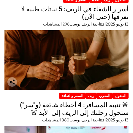
أسرار الشفاء في الريف: 5 نباتات طبية لا
تعرفها (حتى الآن)
13 يونيو 2025
افتتاحية الريف بوست
298 المشاهدات
الفضول
المغرب
ريف
السفر والثقافة
🚨 تنبيه المسافر: 4 أخطاء شائعة (و"سر")
ستحول رحلتك إلى الريف إلى الأبد 🚨
13 يونيو 2025
افتتاحية الريف بوست
380 المشاهدات