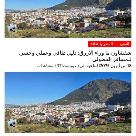
المغرب
السفر والثقافة
شفشاون ما وراء الأزرق: دليل ثقافي وعملي وحسي
للمسافر الفضولي
18 من أبريل 2025
افتتاحية الريف بوست
321 المشاهدات