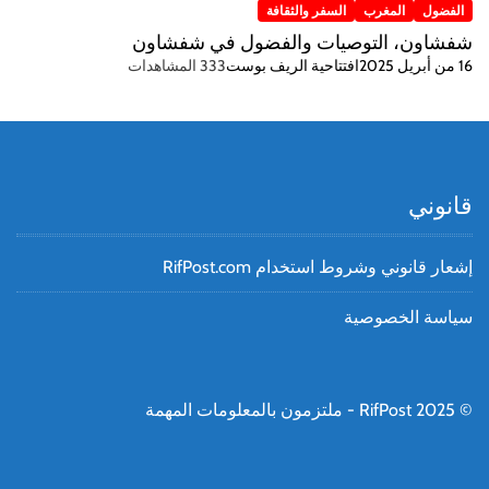
الفضول
المغرب
السفر والثقافة
شفشاون، التوصيات والفضول في شفشاون
16 من أبريل 2025
افتتاحية الريف بوست
333 المشاهدات
قانوني
إشعار قانوني وشروط استخدام RifPost.com
سياسة الخصوصية
© RifPost 2025 - ملتزمون بالمعلومات المهمة