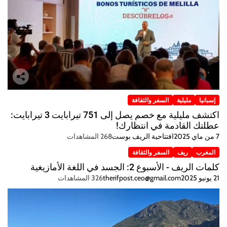
إسبانيا
مليلية
السفر والثقافة
اكتشف مليلية مع خصم يصل إلى 751 تيرابايت 3 تيرابايت:
عطلتك القادمة في انتظارك!
7 من ماي 2025
افتتاحية الريف بوست
268 المشاهدات
المغرب
ريف
السفر والثقافة
كلمات الريف - الأسبوع 2: الجسد في اللغة الأمازيغية
21 يونيو 2025
therifpost.ceo@gmail.com
326 المشاهدات