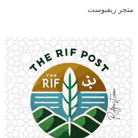
متجر ريفبوست