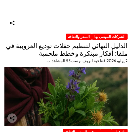
الشركات الموصى بها
السفر والثقافة
الدليل النهائي لتنظيم حفلات توديع العزوبية في
ملقا: أفكار مبتكرة وخطط ملحمية
2 يوليو 2026
افتتاحية الريف بوست
55 المشاهدات
الفضول
ريف
صحة
السفر والثقافة