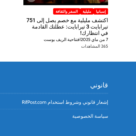
إسبانيا
مليلية
السفر والثقافة
اكتشف مليلية مع خصم يصل إلى 751
تيرابايت 3 تيرابايت: عطلتك القادمة
في انتظارك!
7 من ماي 2025
افتتاحية الريف بوست
265 المشاهدات
قانوني
إشعار قانوني وشروط استخدام RifPost.com
سياسة الخصوصية