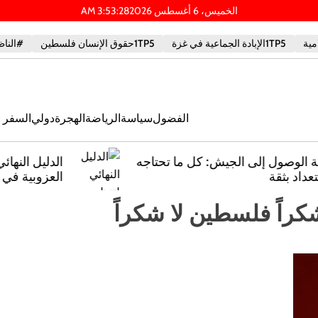
الخميس، 6 أغسطس 2026
29
:
53
:
3
AM
1TP5الإبادة الجماعية في غزة
1TP5حقوق الإنسان فلسطين
#الناظ
الفضول
سياسة
الرياضة
الهجرة
دولي
السفر و
ه
الدليل النهائي لتنظيم حفلات توديع
العزوبية في ملقا: أفكار مبتكرة وخطط
ملحمية
راً فلسطين لا شكراً