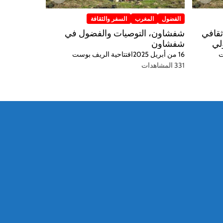
الفضول
المغرب
السفر والثقافة
ثقافي
شفشاون، التوصيات والفضول في
لي
شفشاون
ت
16 من أبريل 2025
افتتاحية الريف بوست
331 المشاهدات