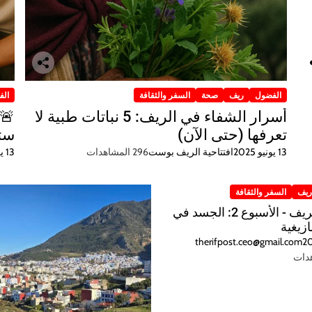
الفضول
ريف
صحة
السفر والثقافة
الف
أسرار الشفاء في الريف: 5 نباتات طبية لا
تعرفها (حتى الآن)
ستح
13 يونيو 2025
افتتاحية الريف بوست
296 المشاهدات
13 يونيو 2025
يف
السفر والثقافة
كلمات الريف - الأسبوع 2: الجسد في
ازيغية
therifpost.ceo@gmail.com