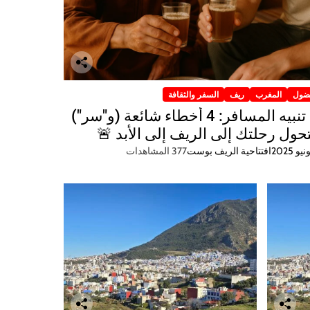
ضول
المغرب
ريف
السفر والثقافة
🚨 تنبيه المسافر: 4 أخطاء شائعة (و"سر")
ول رحلتك إلى الريف إلى الأبد 🚨
افتتاحية الريف بوست
377 المشاهدات