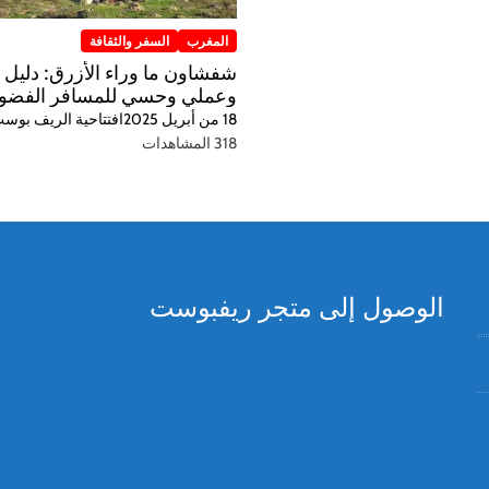
المغرب
السفر والثقافة
شفشاون ما وراء الأزرق: دليل 
وعملي وحسي للمسافر الفضو
18 من أبريل 2025
افتتاحية الريف بوس
318 المشاهدات
الوصول إلى متجر ريفبوست