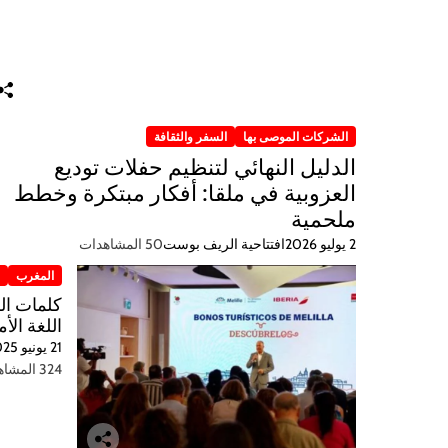
الشركات الموصى بها
السفر والثقافة
الدليل النهائي لتنظيم حفلات توديع
العزوبية في ملقا: أفكار مبتكرة وخطط
ملحمية
2 يوليو 2026
افتتاحية الريف بوست
50 المشاهدات
المغرب
ر
اللغة الأم
21 يونيو 2025
324 المشاهدات