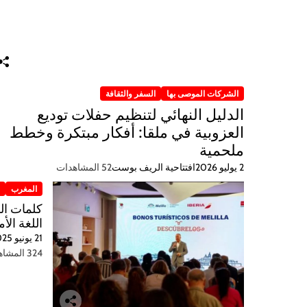
الشركات الموصى بها
السفر والثقافة
الدليل النهائي لتنظيم حفلات توديع
العزوبية في ملقا: أفكار مبتكرة وخطط
ملحمية
2 يوليو 2026
افتتاحية الريف بوست
52 المشاهدات
المغرب
ر
اللغة الأم
21 يونيو 2025
324 المشاهدات