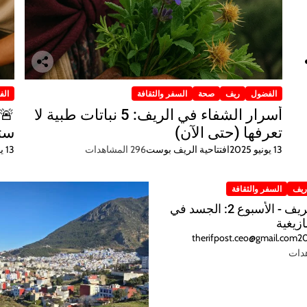
الفضول
ريف
صحة
السفر والثقافة
الف
أسرار الشفاء في الريف: 5 نباتات طبية لا
تعرفها (حتى الآن)
ستح
13 يونيو 2025
افتتاحية الريف بوست
296 المشاهدات
13 يونيو 2025
يف
السفر والثقافة
كلمات الريف - الأسبوع 2: الجسد في
ازيغية
therifpost.ceo@gmail.com