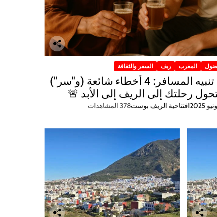
ضول
المغرب
ريف
السفر والثقافة
🚨 تنبيه المسافر: 4 أخطاء شائعة (و"سر")
ول رحلتك إلى الريف إلى الأبد 🚨
افتتاحية الريف بوست
378 المشاهدات