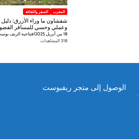
المغرب
السفر والثقافة
شفشاون ما وراء الأزرق: دليل 
وعملي وحسي للمسافر الفضو
18 من أبريل 2025
افتتاحية الريف بوس
318 المشاهدات
الوصول إلى متجر ريفبوست