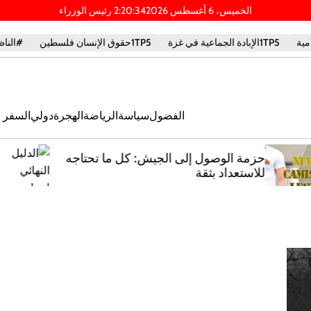
الخميس، 6 أغسطس 2026
35
:
20
:
2
PM
1TP5الإبادة الجماعية في غزة
1TP5حقوق الإنسان فلسطين
#الناظ
الفضول
سياسة
الرياضة
الهجرة
دولي
السفر و
ه
الدليل النهائي لتنظيم حفلات توديع
العزوبية في ملقا: أفكار مبتكرة وخطط
ملحمية