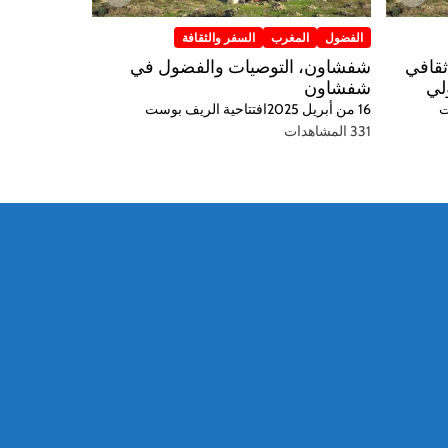
الفضول
المغرب
السفر والثقافة
ثقافي
شفشاون، التوصيات والفضول في
لي
شفشاون
ت
16 من أبريل 2025
افتتاحية الريف بوست
331 المشاهدات