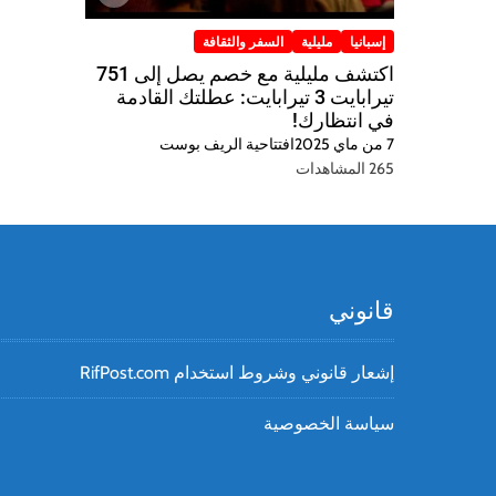
إسبانيا
مليلية
السفر والثقافة
اكتشف مليلية مع خصم يصل إلى 751
تيرابايت 3 تيرابايت: عطلتك القادمة
في انتظارك!
7 من ماي 2025
افتتاحية الريف بوست
265 المشاهدات
قانوني
إشعار قانوني وشروط استخدام RifPost.com
سياسة الخصوصية