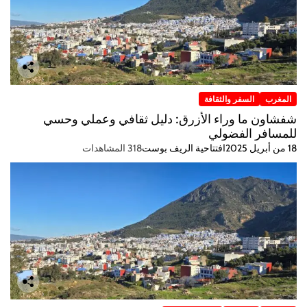
المغرب
السفر والثقافة
شفشاون ما وراء الأزرق: دليل ثقافي وعملي وحسي
للمسافر الفضولي
18 من أبريل 2025
افتتاحية الريف بوست
318 المشاهدات