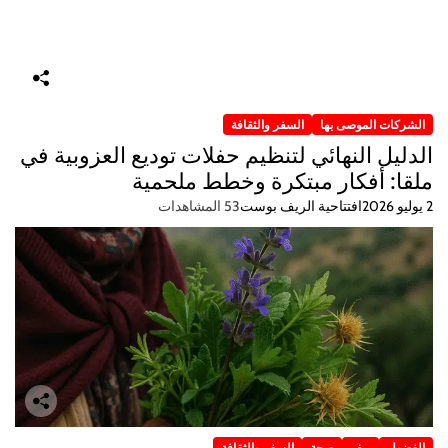
الشركات الموصى بها
السفر والثقافة
الدليل النهائي لتنظيم حفلات توديع العزوبية في
ملقا: أفكار مبتكرة وخطط ملحمية
2 يوليو 2026
افتتاحية الريف بوست
53 المشاهدات
الفضول
ريف
صحة
السفر والثقافة