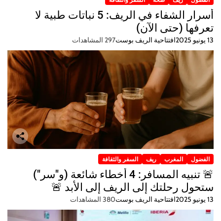
أسرار الشفاء في الريف: 5 نباتات طبية لا
تعرفها (حتى الآن)
13 يونيو 2025
افتتاحية الريف بوست
297 المشاهدات
الفضول
المغرب
ريف
السفر والثقافة
🚨 تنبيه المسافر: 4 أخطاء شائعة (و"سر")
ستحول رحلتك إلى الريف إلى الأبد 🚨
13 يونيو 2025
افتتاحية الريف بوست
380 المشاهدات