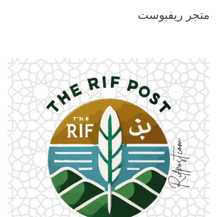
متجر ريفبوست