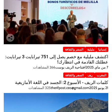
إسبانيا
مليلية
السفر والثقافة
اكتشف مليلية مع خصم يصل إلى 751 تيرابايت 3 تيرابايت:
عطلتك القادمة في انتظارك!
7 من ماي 2025
افتتاحية الريف بوست
266 المشاهدات
المغرب
ريف
السفر والثقافة
كلمات الريف - الأسبوع 2: الجسد في اللغة الأمازيغية
21 يونيو 2025
therifpost.ceo@gmail.com
325 المشاهدات