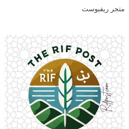
متجر ريفبوست