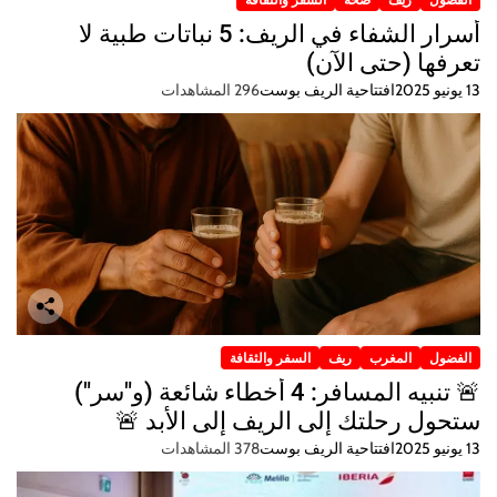
أسرار الشفاء في الريف: 5 نباتات طبية لا
تعرفها (حتى الآن)
13 يونيو 2025
افتتاحية الريف بوست
296 المشاهدات
الفضول
المغرب
ريف
السفر والثقافة
🚨 تنبيه المسافر: 4 أخطاء شائعة (و"سر")
ستحول رحلتك إلى الريف إلى الأبد 🚨
13 يونيو 2025
افتتاحية الريف بوست
378 المشاهدات