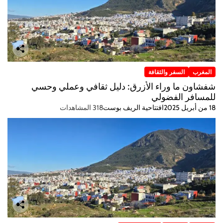
المغرب
السفر والثقافة
شفشاون ما وراء الأزرق: دليل ثقافي وعملي وحسي
للمسافر الفضولي
18 من أبريل 2025
افتتاحية الريف بوست
318 المشاهدات