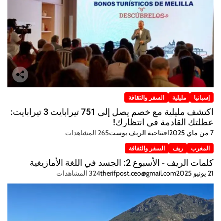
إسبانيا
مليلية
السفر والثقافة
اكتشف مليلية مع خصم يصل إلى 751 تيرابايت 3 تيرابايت:
عطلتك القادمة في انتظارك!
7 من ماي 2025
افتتاحية الريف بوست
265 المشاهدات
المغرب
ريف
السفر والثقافة
كلمات الريف - الأسبوع 2: الجسد في اللغة الأمازيغية
21 يونيو 2025
therifpost.ceo@gmail.com
324 المشاهدات