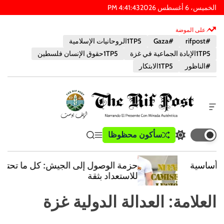
الخميس، 6 أغسطس 2026
43
:
41
:
4
رئيس الوزراء
على الموضة
#rifpost
#Gaza
1TP5الروحانيات الإسلامية
1TP5الإبادة الجماعية في غزة
1TP5حقوق الإنسان فلسطين
#الناظور
1TP5الابتكار
أ
د
ا
ب
سأكون محظوظا
ت
ق
ي
ة
و
ب
ا
ب
خ
س
د
ئ
ح
ا
حزمة الوصول إلى الجيش: كل ما تحتاجه
ي
م
ث
ر
ت
للاستعداد بثقة
ل
ة
ج
ا
و
ط
ا
ل
العلامة:
العدالة الدولية غزة
ض
ع
ل
ر
ع
ا
ل
ا
م
و
ي