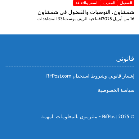
الفضول
المغرب
السفر والثقافة
شفشاون، التوصيات والفضول في شفشاون
16 من أبريل 2025
افتتاحية الريف بوست
331 المشاهدات
قانوني
إشعار قانوني وشروط استخدام RifPost.com
سياسة الخصوصية
© RifPost 2025 - ملتزمون بالمعلومات المهمة