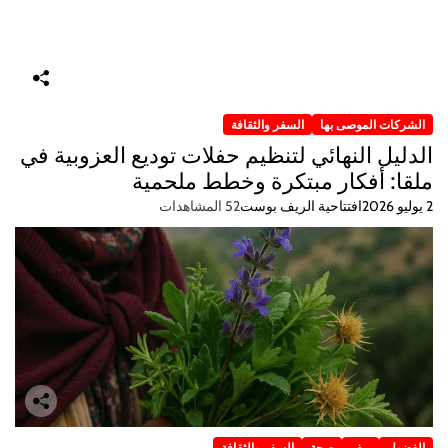
الشركات الموصى بها
السفر والثقافة
الدليل النهائي لتنظيم حفلات توديع العزوبية في
ملقا: أفكار مبتكرة وخطط ملحمية
2 يوليو 2026
افتتاحية الريف بوست
52 المشاهدات
الفضول
ريف
صحة
السفر والثقافة