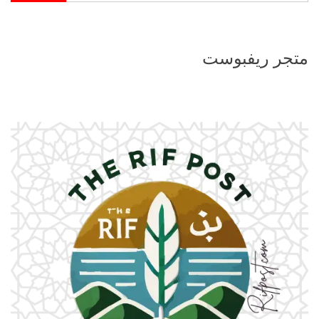
متجر ريفبوست