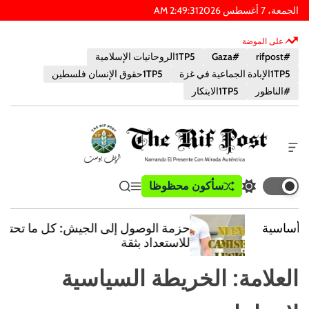
الجمعة، 7 أغسطس 2026
31
:
49
:
2
AM
على الموضة
#rifpost
#Gaza
1TP5الروحانيات الإسلامية
1TP5الإبادة الجماعية في غزة
1TP5حقوق الإنسان فلسطين
#الناظور
1TP5الابتكار
أ
د
ا
ب
سأكون محظوظا
ت
ق
ي
ة
و
ب
ا
ب
خ
س
د
ئ
ح
ا
حزمة الوصول إلى الجيش: كل ما تحتاجه
ي
م
ث
ر
ت
للاستعداد بثقة
ل
ة
ج
ا
و
ط
ا
ل
العلامة:
الخريطة السياسية
ض
ع
ل
ر
ع
ا
ل
ا
م
و
ي