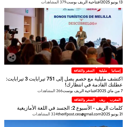
13 يونيو 2025
افتتاحية الريف بوست
379 المشاهدات
إسبانيا
مليلية
السفر والثقافة
اكتشف مليلية مع خصم يصل إلى 751 تيرابايت 3 تيرابايت:
عطلتك القادمة في انتظارك!
7 من ماي 2025
افتتاحية الريف بوست
266 المشاهدات
المغرب
ريف
السفر والثقافة
كلمات الريف - الأسبوع 2: الجسد في اللغة الأمازيغية
21 يونيو 2025
therifpost.ceo@gmail.com
324 المشاهدات