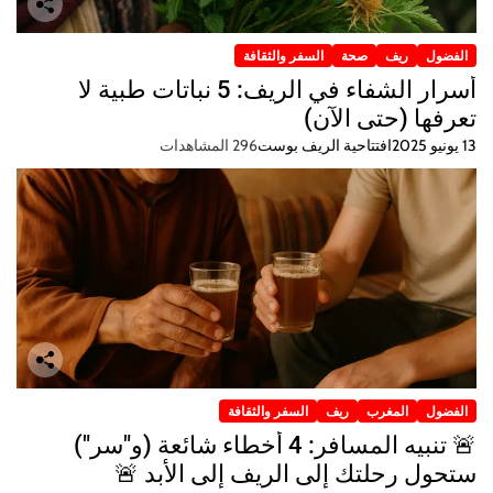
الفضول
ريف
صحة
السفر والثقافة
أسرار الشفاء في الريف: 5 نباتات طبية لا
تعرفها (حتى الآن)
13 يونيو 2025
افتتاحية الريف بوست
296 المشاهدات
الفضول
المغرب
ريف
السفر والثقافة
🚨 تنبيه المسافر: 4 أخطاء شائعة (و"سر")
ستحول رحلتك إلى الريف إلى الأبد 🚨