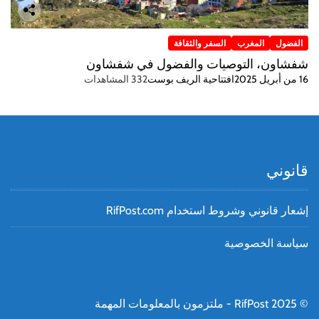
الفضول
المغرب
السفر والثقافة
شفشاون، التوصيات والفضول في شفشاون
16 من أبريل 2025
افتتاحية الريف بوست
332 المشاهدات
قانوني
إشعار قانوني وشروط استخدام RifPost.com
سياسة الخصوصية
© RifPost 2025 - ملتزمون بالمعلومات المهمة