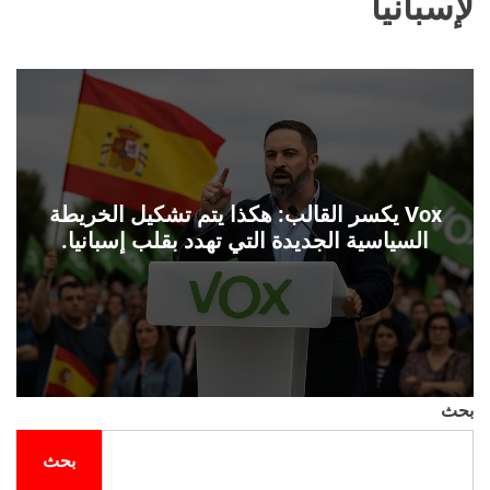
لإسبانيا
ل
ح
ف
ل
ة
و
ن
Vox يكسر القالب: هكذا يتم تشكيل الخريطة
السياسية الجديدة التي تهدد بقلب إسبانيا.
بحث
بحث