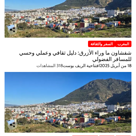
المغرب
السفر والثقافة
شفشاون ما وراء الأزرق: دليل ثقافي وعملي وحسي
للمسافر الفضولي
18 من أبريل 2025
افتتاحية الريف بوست
318 المشاهدات