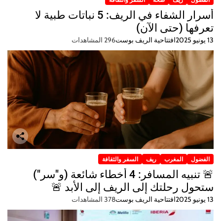
أسرار الشفاء في الريف: 5 نباتات طبية لا
تعرفها (حتى الآن)
13 يونيو 2025
افتتاحية الريف بوست
296 المشاهدات
الفضول
المغرب
ريف
السفر والثقافة
🚨 تنبيه المسافر: 4 أخطاء شائعة (و"سر")
ستحول رحلتك إلى الريف إلى الأبد 🚨
13 يونيو 2025
افتتاحية الريف بوست
378 المشاهدات