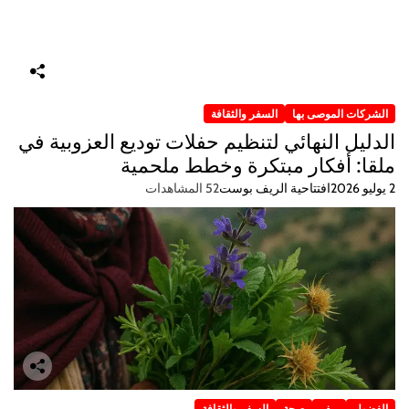
الشركات الموصى بها
السفر والثقافة
الدليل النهائي لتنظيم حفلات توديع العزوبية في
ملقا: أفكار مبتكرة وخطط ملحمية
2 يوليو 2026
افتتاحية الريف بوست
52 المشاهدات
الفضول
ريف
صحة
السفر والثقافة