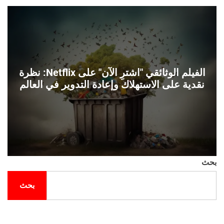
ل
ح
ف
ل
ة
و
ن
الفيلم الوثائقي "اشترِ الآن" على Netflix: نظرة
نقدية على الاستهلاك وإعادة التدوير في العالم
بحث
بحث