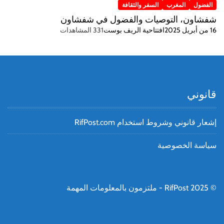
الفضول
المغرب
السفر والثقافة
شفشاون، التوصيات والفضول في شفشاون
16 من أبريل 2025
افتتاحية الريف بوست
331 المشاهدات
قانوني
إشعار قانوني وشروط استخدام RifPost.com
سياسة الخصوصية
© RifPost 2025 - ملتزمون بالمعلومات المهمة