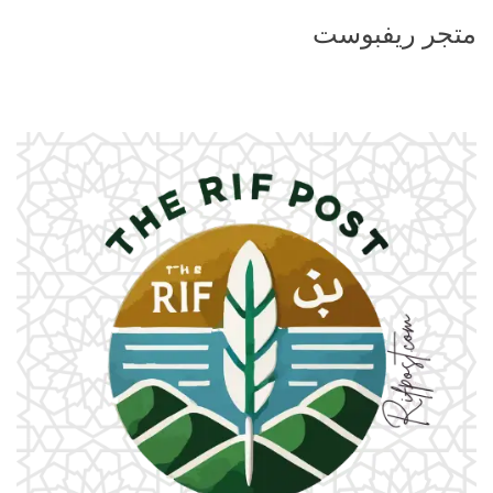
متجر ريفبوست