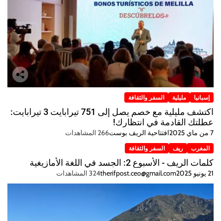
إسبانيا
مليلية
السفر والثقافة
اكتشف مليلية مع خصم يصل إلى 751 تيرابايت 3 تيرابايت:
عطلتك القادمة في انتظارك!
7 من ماي 2025
افتتاحية الريف بوست
266 المشاهدات
المغرب
ريف
السفر والثقافة
كلمات الريف - الأسبوع 2: الجسد في اللغة الأمازيغية
21 يونيو 2025
therifpost.ceo@gmail.com
324 المشاهدات