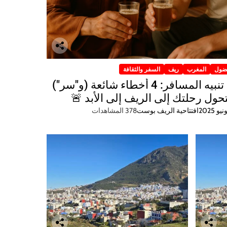
ضول
المغرب
ريف
السفر والثقافة
🚨 تنبيه المسافر: 4 أخطاء شائعة (و"سر")
ول رحلتك إلى الريف إلى الأبد 🚨
افتتاحية الريف بوست
378 المشاهدات