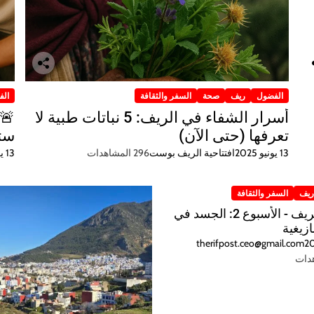
الفضول
ريف
صحة
السفر والثقافة
الف
أسرار الشفاء في الريف: 5 نباتات طبية لا
تعرفها (حتى الآن)
ستح
13 يونيو 2025
افتتاحية الريف بوست
296 المشاهدات
13 يونيو 2025
يف
السفر والثقافة
كلمات الريف - الأسبوع 2: الجسد في
ازيغية
therifpost.ceo@gmail.com