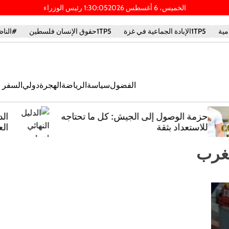
الخميس، 6 أغسطس 2026
06
:
30
:
1
PM
1TP5الإبادة الجماعية في غزة
1TP5حقوق الإنسان فلسطين
#الناظ
الفضول
سياسة
الرياضة
الهجرة
دولي
السفر و
ه
الدليل النهائي لتنظيم حفلات توديع
العزوبية في ملقا: أفكار مبتكرة وخطط
ملحمية
مغرب