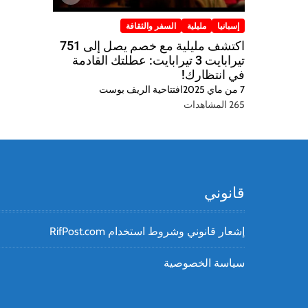
إسبانيا
مليلية
السفر والثقافة
اكتشف مليلية مع خصم يصل إلى 751
تيرابايت 3 تيرابايت: عطلتك القادمة
في انتظارك!
7 من ماي 2025
افتتاحية الريف بوست
265 المشاهدات
قانوني
إشعار قانوني وشروط استخدام RifPost.com
سياسة الخصوصية