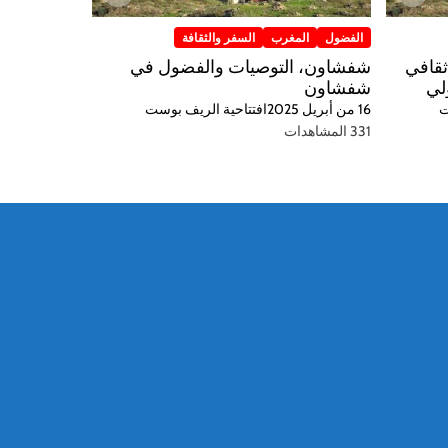
الفضول
المغرب
السفر والثقافة
ثقافي
شفشاون، التوصيات والفضول في
لي
شفشاون
ت
16 من أبريل 2025
افتتاحية الريف بوست
331 المشاهدات