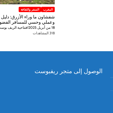
المغرب
السفر والثقافة
شفشاون ما وراء الأزرق: دليل 
وعملي وحسي للمسافر الفضو
18 من أبريل 2025
افتتاحية الريف بوس
318 المشاهدات
الوصول إلى متجر ريفبوست