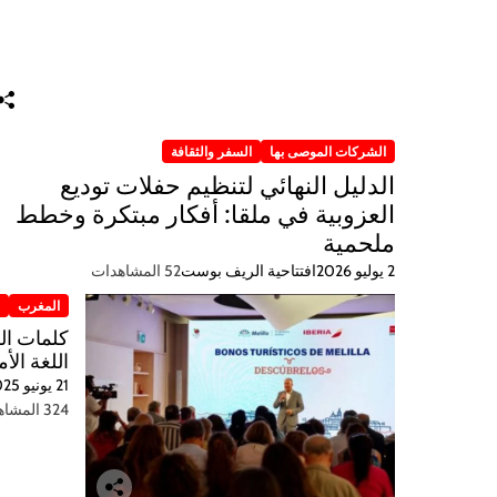
الشركات الموصى بها
السفر والثقافة
الدليل النهائي لتنظيم حفلات توديع
العزوبية في ملقا: أفكار مبتكرة وخطط
ملحمية
2 يوليو 2026
افتتاحية الريف بوست
52 المشاهدات
المغرب
ر
اللغة الأم
21 يونيو 2025
324 المشاهدات