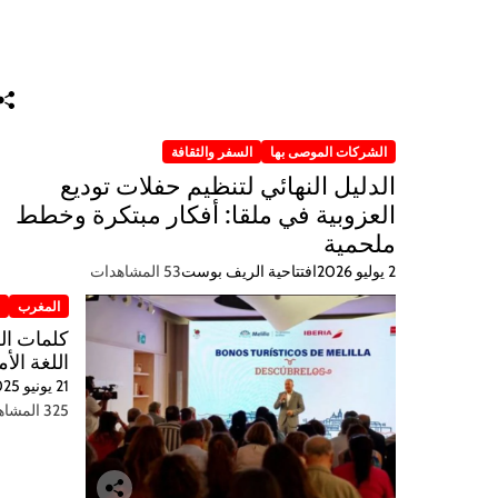
الشركات الموصى بها
السفر والثقافة
الدليل النهائي لتنظيم حفلات توديع
العزوبية في ملقا: أفكار مبتكرة وخطط
ملحمية
2 يوليو 2026
افتتاحية الريف بوست
53 المشاهدات
المغرب
ر
اللغة الأم
21 يونيو 2025
325 المشاهدات