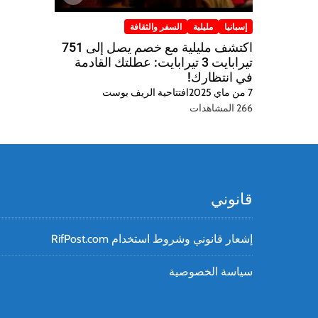
إسبانيا
مليلية
السفر والثقافة
اكتشف مليلية مع خصم يصل إلى 751
تيرابايت 3 تيرابايت: عطلتك القادمة
في انتظارك!
7 من ماي 2025
افتتاحية الريف بوست
266 المشاهدات
قانوني
إشعار قانوني وشروط استخدام RifPost.com
سياسة الخصوصية