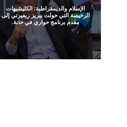
الإسلام والديمقراطية: الكليشيهات
الرخيصة التي حولت بيريز ريفيرتي إلى
مقدم برنامج حواري في حانة.