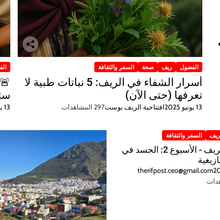
الفضول
ريف
صحة
السفر والثقافة
الف
أسرار الشفاء في الريف: 5 نباتات طبية لا
تعرفها (حتى الآن)
ستح
13 يونيو 2025
افتتاحية الريف بوست
297 المشاهدات
13 يونيو 2025
يف
السفر والثقافة
كلمات الريف - الأسبوع 2: الجسد في
ازيغية
therifpost.ceo@gmail.com