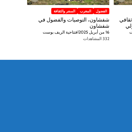
الفضول
المغرب
السفر والثقافة
ثقافي
شفشاون، التوصيات والفضول في
لي
شفشاون
ت
16 من أبريل 2025
افتتاحية الريف بوست
332 المشاهدات