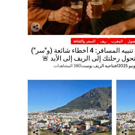
ضول
المغرب
ريف
السفر والثقافة
🚨 تنبيه المسافر: 4 أخطاء شائعة (و"سر")
ول رحلتك إلى الريف إلى الأبد 🚨
افتتاحية الريف بوست
380 المشاهدات