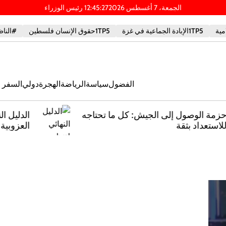
الجمعة، 7 أغسطس 2026
28
:
45
:
12
PM
1TP5الإبادة الجماعية في غزة
1TP5حقوق الإنسان فلسطين
#الناظ
الفضول
سياسة
الرياضة
الهجرة
دولي
السفر و
ه
الدليل النهائي لتنظيم حفلات توديع
العزوبية في ملقا: أفكار مبتكرة وخطط
ملحمية