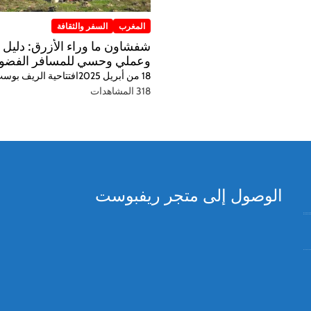
المغرب
السفر والثقافة
شفشاون ما وراء الأزرق: دليل 
وعملي وحسي للمسافر الفضو
18 من أبريل 2025
افتتاحية الريف بوس
318 المشاهدات
الوصول إلى متجر ريفبوست