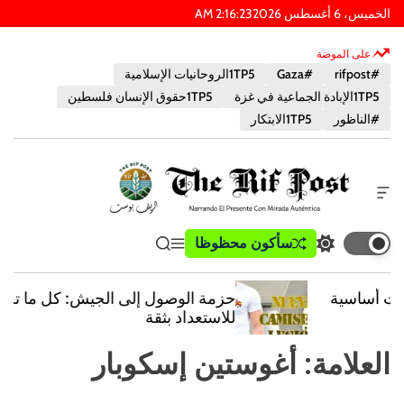
الخميس، 6 أغسطس 2026
23
:
16
:
2
AM
على الموضة
#rifpost
#Gaza
1TP5الروحانيات الإسلامية
1TP5الإبادة الجماعية في غزة
1TP5حقوق الإنسان فلسطين
#الناظور
1TP5الابتكار
أ
د
ا
ب
سأكون محظوظا
ت
ق
ي
ة
و
ب
ا
ب
خ
س
د
ئ
ح
ا
حزمة الوصول إلى الجيش: كل ما تحتاجه
ي
م
ث
ر
ت
للاستعداد بثقة
ل
ة
ج
ا
و
ط
ا
ل
العلامة:
أغوستين إسكوبار
ض
ع
ل
ر
ع
ا
ل
ا
م
و
ي