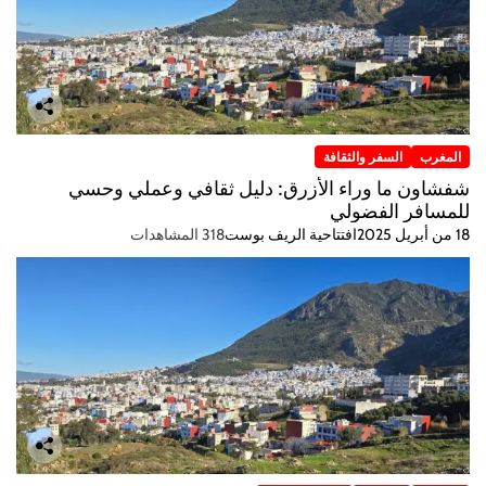
المغرب
السفر والثقافة
شفشاون ما وراء الأزرق: دليل ثقافي وعملي وحسي
للمسافر الفضولي
18 من أبريل 2025
افتتاحية الريف بوست
318 المشاهدات