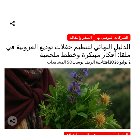
الشركات الموصى بها
السفر والثقافة
الدليل النهائي لتنظيم حفلات توديع العزوبية في
ملقا: أفكار مبتكرة وخطط ملحمية
2 يوليو 2026
افتتاحية الريف بوست
50 المشاهدات
الفضول
ريف
صحة
السفر والثقافة