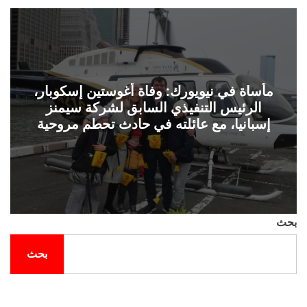
ل
ح
ف
ل
ة
و
ن
مأساة في نيويورك: وفاة أغوستين إسكوبار،
الرئيس التنفيذي السابق لشركة سيمنز
إسبانيا، مع عائلته في حادث تحطم مروحية
بحث
بحث