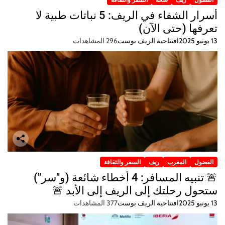
أسرار الشفاء في الريف: 5 نباتات طبية لا
تعرفها (حتى الآن)
13 يونيو 2025
افتتاحية الريف بوست
296 المشاهدات
الفضول
المغرب
ريف
السفر والثقافة
🚨 تنبيه المسافر: 4 أخطاء شائعة (و"سر")
ستحول رحلتك إلى الريف إلى الأبد 🚨
13 يونيو 2025
افتتاحية الريف بوست
377 المشاهدات