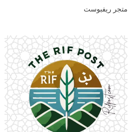
متجر ريفبوست