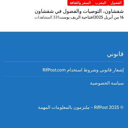
الفضول
المغرب
السفر والثقافة
شفشاون، التوصيات والفضول في شفشاون
16 من أبريل 2025
افتتاحية الريف بوست
331 المشاهدات
قانوني
إشعار قانوني وشروط استخدام RifPost.com
سياسة الخصوصية
© RifPost 2025 - ملتزمون بالمعلومات المهمة