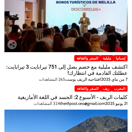
إسبانيا
مليلية
السفر والثقافة
اكتشف مليلية مع خصم يصل إلى 751 تيرابايت 3 تيرابايت:
عطلتك القادمة في انتظارك!
7 من ماي 2025
افتتاحية الريف بوست
265 المشاهدات
المغرب
ريف
السفر والثقافة
كلمات الريف - الأسبوع 2: الجسد في اللغة الأمازيغية
21 يونيو 2025
therifpost.ceo@gmail.com
324 المشاهدات