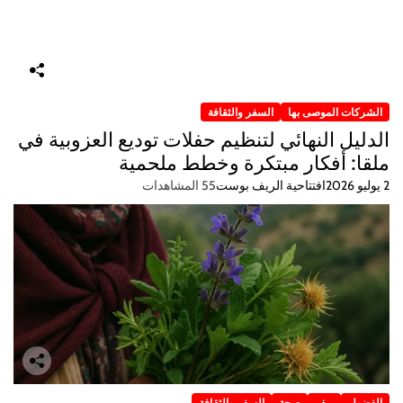
الشركات الموصى بها
السفر والثقافة
الدليل النهائي لتنظيم حفلات توديع العزوبية في
ملقا: أفكار مبتكرة وخطط ملحمية
2 يوليو 2026
افتتاحية الريف بوست
55 المشاهدات
الفضول
ريف
صحة
السفر والثقافة