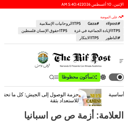
الإثنين، 10 أغسطس 2026
42
:
40
:
5
AM
على الموضة
#rifpost
#Gaza
1TP5الروحانيات الإسلامية
1TP5الإبادة الجماعية في غزة
1TP5حقوق الإنسان فلسطين
#الناظور
1TP5الابتكار
أ
د
ا
ب
سأكون محظوظا
ت
ق
ي
ة
و
ب
ا
ب
خ
س
د
ئ
ح
ا
حزمة الوصول إلى الجيش: كل ما تحتاجه
ي
م
ث
ر
ت
للاستعداد بثقة
ل
ة
ج
ا
و
ط
ا
ل
العلامة:
أزمة ص ص اسبانيا
ض
ع
ل
ر
ع
ا
ل
ا
م
و
ي