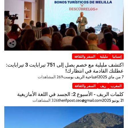
إسبانيا
مليلية
السفر والثقافة
اكتشف مليلية مع خصم يصل إلى 751 تيرابايت 3 تيرابايت:
عطلتك القادمة في انتظارك!
7 من ماي 2025
افتتاحية الريف بوست
269 المشاهدات
المغرب
ريف
السفر والثقافة
كلمات الريف - الأسبوع 2: الجسد في اللغة الأمازيغية
21 يونيو 2025
therifpost.ceo@gmail.com
326 المشاهدات