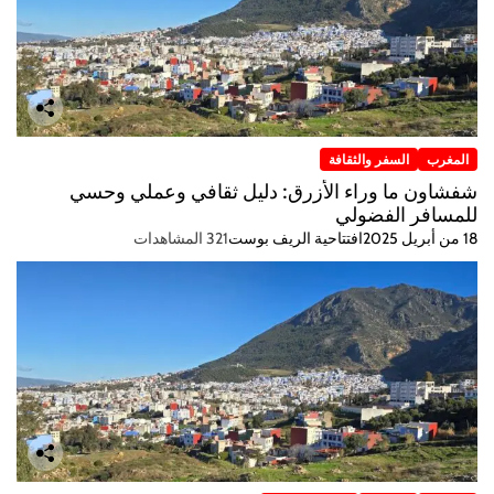
المغرب
السفر والثقافة
شفشاون ما وراء الأزرق: دليل ثقافي وعملي وحسي
للمسافر الفضولي
18 من أبريل 2025
افتتاحية الريف بوست
321 المشاهدات