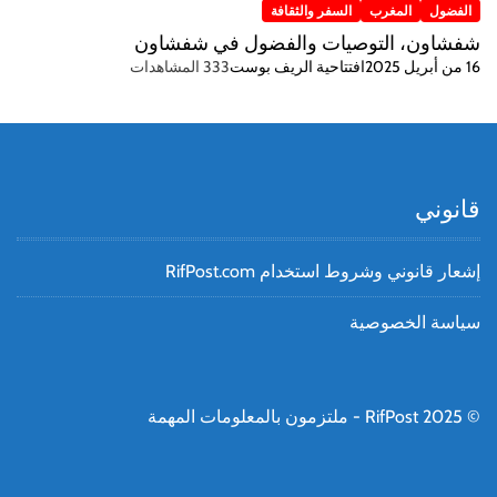
الفضول
المغرب
السفر والثقافة
شفشاون، التوصيات والفضول في شفشاون
16 من أبريل 2025
افتتاحية الريف بوست
333 المشاهدات
قانوني
إشعار قانوني وشروط استخدام RifPost.com
سياسة الخصوصية
© RifPost 2025 - ملتزمون بالمعلومات المهمة