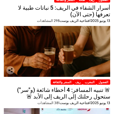
أسرار الشفاء في الريف: 5 نباتات طبية لا
تعرفها (حتى الآن)
13 يونيو 2025
افتتاحية الريف بوست
298 المشاهدات
الفضول
المغرب
ريف
السفر والثقافة
🚨 تنبيه المسافر: 4 أخطاء شائعة (و"سر")
ستحول رحلتك إلى الريف إلى الأبد 🚨
13 يونيو 2025
افتتاحية الريف بوست
381 المشاهدات