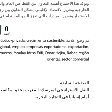
ويؤكد هذا الاجتماع أهمية التعاون بين القطاعين العام و
الخارجية وتعزيز الاقتصاد الإقليمي. يشكل التعاون بين 
للاستثمار وتعزيز المبادرات التي تعزز النمو المستدام ف
0
أسهم
تم وضع علامة
,
crecimiento sostenible
,
úblico-privada
gional
,
empleo
,
empresas exportadoras
,
exportación
,
rruecos
,
Moulay Idriss Erifi
,
Omar Hejira
,
Rabat
,
región
oriental
,
sector comercial
N
الصفحة السابقة
a
النقل الاستراتيجي لميرسك: المغرب يحقق مكاسب
أمام إسبانيا في التجارة البحرية
v
e