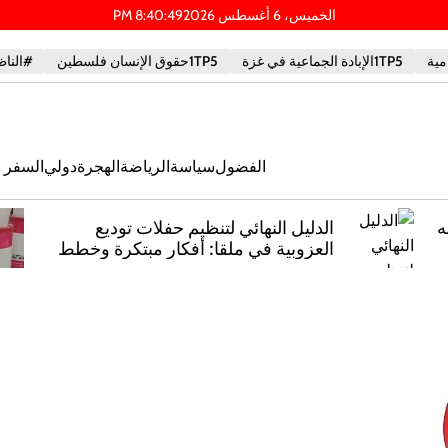
الخميس، 6 أغسطس 2026
50
:
40
:
8
PM
1TP5الإبادة الجماعية في غزة
1TP5حقوق الإنسان فلسطين
#الناظ
الفضول
سياسة
الرياضة
الهجرة
دولي
السفر و
ه
الدليل النهائي لتنظيم حفلات توديع
العزوبية في ملقا: أفكار مبتكرة وخطط
ملحمية