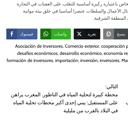
الخاص باعتباره ركيزة أساسية للتغلب على العقبات في التجارة
رجال الأعمال والسلطات عنصرا أساسيا في خلق بيئة مواتية
ي المنطقة الشرقية.
ينسخ
تغريد
واتساب
فيسبوك
Asociación de Inversores
,
Comercio exterior
,
cooperación p
desafíos económicos
,
desarrollo económico
,
economía re
formación de inversores
,
importación
,
inversión
,
inversores
,
Ma
التالي:
محطة كبيرة لتحلية المياه في الناظور. المغرب يراهن
على المستقبل: يبني إحدى أكبر محطات تحلية المياه
في البلاد بالقرب من مليلية