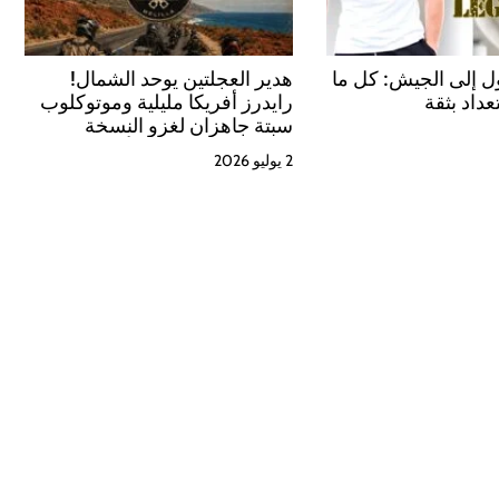
 إلى الجيش: كل ما
هدير العجلتين يوحد الشمال!
عداد بثقة
رايدرز أفريكا مليلية وموتوكلوب
سبتة جاهزان لغزو النسخة
الخامسة من «تجمع أصدقاء
2 يوليو 2026
الحسيمة»