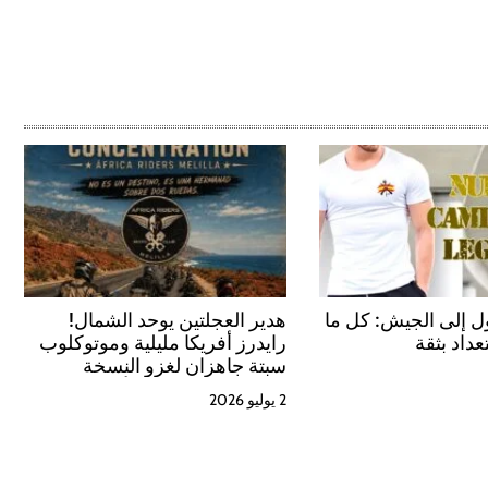
 إلى الجيش: كل ما
هدير العجلتين يوحد الشمال!
عداد بثقة
رايدرز أفريكا مليلية وموتوكلوب
سبتة جاهزان لغزو النسخة
الخامسة من «تجمع أصدقاء
2 يوليو 2026
الحسيمة»