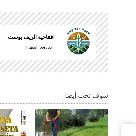
g
a
c
افتتاحية الريف بوست
i
http://rifpost.com
ó
n
d
سوف تحب أيضا
e
e
n