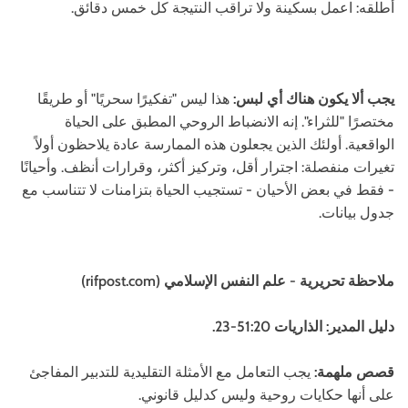
أطلقه: اعمل بسكينة ولا تراقب النتيجة كل خمس دقائق.
يجب ألا يكون هناك أي لبس:
هذا ليس "تفكيرًا سحريًا" أو طريقًا
مختصرًا "للثراء". إنه الانضباط الروحي المطبق على الحياة
الواقعية. أولئك الذين يجعلون هذه الممارسة عادة يلاحظون أولاً
تغيرات منفصلة: اجترار أقل، وتركيز أكثر، وقرارات أنظف. وأحيانًا
- فقط في بعض الأحيان - تستجيب الحياة بتزامنات لا تتناسب مع
جدول بيانات.
ملاحظة تحريرية - علم النفس الإسلامي (rifpost.com)
دليل المدير: الذاريات 51:20-23.
قصص ملهمة:
يجب التعامل مع الأمثلة التقليدية للتدبير المفاجئ
على أنها حكايات روحية وليس كدليل قانوني.