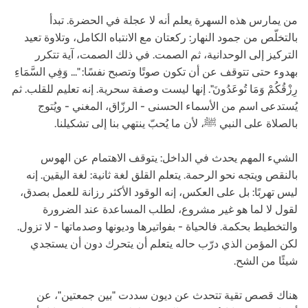
من يمارس هذه السهرة يعلم أنه لا عجلة في الحضرة. تبدأ
بالتخلّص من جمود النهار: ركعتان مع الانتباه الكامل، وتلاوة تعيد
التركيز إلى الوحدانية، ثم الصمت. في ذلك الصمت، آية تتكرر
بهدوء حتى تتوقف عن أن تكون صوتًا وتصبح نفسًا: "... وَفِي السَّمَاءِ
رِزْقُكُمْ وَمَا تُوعَدُونَ". إنها ليست وصفة سحرية. إنه تعليم للقلب. ثم
يُستدعى اسم من الأسماء الحسنى - الرزّاق، المغني - ويُتوج
بالصلاة على النبي ﷺ، لأن ما يُحبّ ينتهي بنا إلى تشكيلنا.
الشيء المهم يحدث في الداخل: يتوقف الاهتمام عن الهوس
بالنقص ويتجه نحو الرحمة. يتعلم القلق لغة ثانية: لغة اليقين. إنه
ليس تهربًا: بل على العكس، إنه الوقود الأكثر رزانة للعمل بصدق،
لقول لا لما هو غير مشروع، لطلب المساعدة عند الضرورة
والتخطيط بحكمة. فالحياة - بفواتيرها وديونها وصدماتها - لا تزول.
لكن المؤمن الذي درّب حاله يتعلم أن يتحرك دون أن يستجدي
شيئًا من الشح.
هناك قصص تقية تتحدث عن ديون سددت "بين جمعتين"، عن