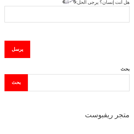
هل أنت إنسان؟ يرجى الحل:
بحث
بحث
متجر ريفبوست