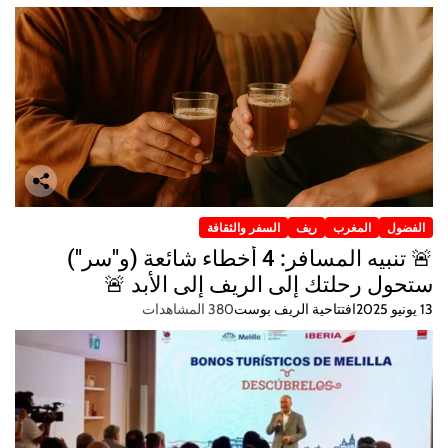
الفضول
المغرب
ريف
السفر والثقافة
🚨 تنبيه المسافر: 4 أخطاء شائعة (و"سر")
ستحول رحلتك إلى الريف إلى الأبد 🚨
13 يونيو 2025
افتتاحية الريف بوست
380 المشاهدات