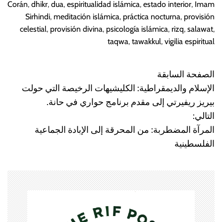
Corán
,
dhikr
,
dua
,
espiritualidad islámica
,
estado interior
,
Imam
Sirhindi
,
meditación islámica
,
práctica nocturna
,
provisión
celestial
,
provisión divina
,
psicología islámica
,
rizq
,
salawat
,
taqwa
,
tawakkul
,
vigilia espiritual
الصفحة السابقة
N
الإسلام والديمقراطية: الكليشيهات الرخيصة التي حولت
a
بيريز ريفيرتي إلى مقدم برنامج حواري في حانة.
التالي:
v
المرآة المضطربة: من المحرقة إلى الإبادة الجماعية
e
الفلسطينية
g
a
c