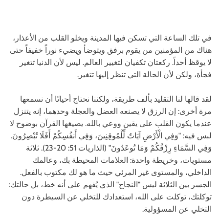
في تلك الساعة التي تسكن فيها المدينة ويخلو القلب من الأعذار،
هناك من المؤمنين من يقوم برفق ويتوضأ ويضيء نوراً خفيفاً حتى
لا يوقظ أحداً. ركعتان تكفيان لتغيير العالم. ليس لأن الدنيا تتغير
فجأة، ولكن لأن الحالة التي تنظر إليها تتغير.
لقد قالها لنا التقليد بألف طريقة، ولكننا نحتاج أحيانًا أن نسمعها
مرة أخرى: إن الرزق لا يصنعه العضل والعجلة وحدهما، إنه يتنزل
عندما يكون القلب على يقين ووعي بالله. يصيغها القرآن بوضوح لا
لبس فيه: "وَفِي الْأَرْضِ آيَاتٌ لِّلْمُوقِنِينَ، وَفِي أَنفُسِكُمْ أَفَلَا تُبْصِرُونَ.
وَفِي السَّمَاءِ رِزْقُكُمْ وَمَا تُوعَدُونَ" (الذاريات 51: 20-23). ثلاثة
مستويات، وخريطة واحدة: العلامات المحيطة بك، وعالمك
الداخلي، والمستوى غير المرئي حيث ما هو لك مكتوب بالفعل.
الجسر بين الثلاثة ليس "النجاح" الذي يُفهم على أنه خط، بل حالتك:
توكلتك، توكلت على الله، استعدادك للتخلي عن السيطرة دون
التخلي عن المسؤولية.