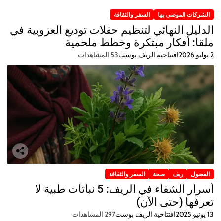
الشركات الموصى بها
السفر والثقافة
الدليل النهائي لتنظيم حفلات توديع العزوبية في
ملقا: أفكار مبتكرة وخطط ملحمية
2 يوليو 2026
افتتاحية الريف بوست
53 المشاهدات
الفضول
ريف
صحة
السفر والثقافة
أسرار الشفاء في الريف: 5 نباتات طبية لا
تعرفها (حتى الآن)
13 يونيو 2025
افتتاحية الريف بوست
297 المشاهدات