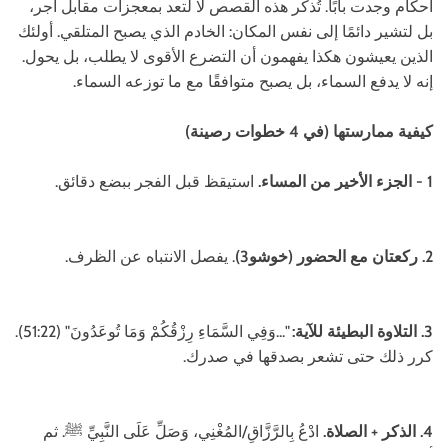
أحكام وجدت بابًا. تُذكر هذه القصص لا لتعد بمعجزات مقابل أجر،
بل لتشير دائمًا إلى نفس المكان: الخادم الذي يصبح المتلقي. أولئك
الذين يعيشون هكذا يفهمون أن التضرع الأقوى لا يطلب، بل يحول.
إنه لا يدفع السماء، بل يصبح متوافقًا مع ما توزعه السماء.
كيفية ممارستها (في 4 خطوات رصينة)
1 - الجزء الأخير من المساء.
استيقظ قبل الفجر ببضع دقائق.
2. ركعتان مع الحضور (خوشو3)
. يفصل الانتباه عن الظرف.
3. التلاوة البطيئة للآية:
"...وَفِي السَّمَاءِ رِزْقُكُمْ وَمَا تُوعَدُونَ" (51:22).
كرر ذلك حتى تشعر بصدقها في صدرك.
4. الذكر + الصلاة.
ادْعُ بِالرَّزَّاقِ/المُغْنِي، وَصَلِّ عَلَى النَّبِيِّ ﷺ. ثم