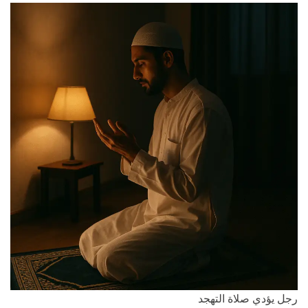
ل
ح
ف
ل
ة
و
ن
رجل يؤدي صلاة التهجد