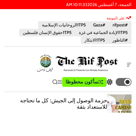
الجمعة، 7 أغسطس 2026
34
:
11
:
10
AM
على الموضة
#rifpost
#Gaza
1TP5الروحانيات الإسلامية
1TP5الإبادة الجماعية في غزة
1TP5حقوق الإنسان فلسطين
#الناظور
1TP5الابتكار
أ
د
ا
ب
سأكون محظوظا
ت
ق
ي
ة
و
ب
ا
ب
خ
س
د
ئ
ح
ا
حزمة الوصول إلى الجيش: كل ما تحتاجه
ي
م
ث
ر
ت
للاستعداد بثقة
ل
ة
ج
ا
و
ط
ا
ل
ض
ع
ل
ر
ع
ا
ل
ا
م
و
ي